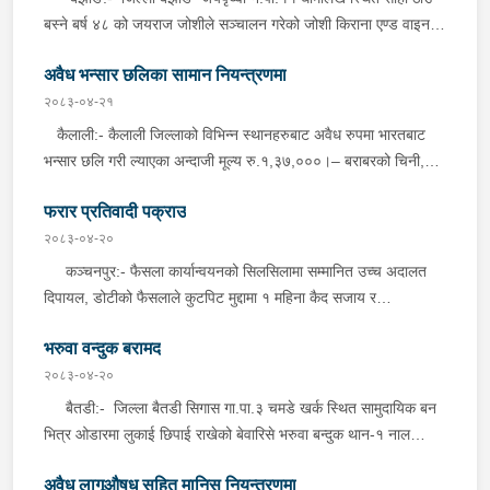
बस्ने बर्ष ४८ को जयराज जोशीले सञ्चालन गरेको जोशी किराना एण्ड वाइन
कर्नर पसलबाट ५० ग्राम ५१ मिलिग्राम लागूऔषध चरेश जस्तो देखिने कालो
अवैध भन्सार छलिका सामान नियन्त्रणमा
पदार्थ, तौल गर्ने हाते तराजु थान-१ र नगद रु.१२,४००।- सहित बुधबार
दिउँसो प्रहरीले पक्राउ गरेको छ । जिल्ला प्रहरी कार्यालय बझाङबाट
२०८३-०४-२१
खटिएको प्रहरी टोलीले निजले सञ्चालन गरेको पसलमा खानतलासी गर्दा
कैलाली:- कैलाली जिल्लाको विभिन्न स्थानहरुबाट अवैध रुपमा भारतबाट
पसल भित्र लुकाई छिपाई राखेको अवस्थामा उक्त पदार्थ फेला पारी पक्राउ
भन्सार छलि गरी ल्याएका अन्दाजी मूल्य रु.१,३७,०००।– बराबरको चिनी,
गरेको छ । यस सम्बन्धमा प्रहरीले आवश्यक अनुसन्धान गरिरहेको छ ।
कुर्ति सेट, विभिन्न किसिमका मोबाइल कभर लगायतका सामानहरु बुधबार
फरार प्रतिवादी पक्राउ
जिल्ला प्रहरी कार्यालय कैलाली तथा मातहत कार्यालयबाट खटिएको प्रहरीले
बेवारिसे अवस्थामा फेला पारी आवश्यक प्रक्रिया पुरा गरी नियन्त्रणमा लिएको
२०८३-०४-२०
छ । कञ्चनपुर:- कञ्चनपुर जिल्लाको विभिन्न स्थानहरुबाट अवैध रुपमा
कञ्चनपुर:- फैसला कार्यान्वयनको सिलसिलामा सम्मानित उच्च अदालत
भारतबाट भन्सार छलि गरी ल्याएका अन्दाजी मूल्य रु.२९,६००।– बराबरको
दिपायल, डोटीको फैसलाले कुटपिट मुद्दामा १ महिना कैद सजाय र
पेय पदार्थ, पानीपुरी, बोइलर कुखुरा, प्लाष्टिक झिल्ली लगायतका सामानहरु
रु.३,०००।– ( तिन हजार ) जरिवाना तोकिएका लालझाडी गा.पा. ५ भुली
बुधबार जिल्ला प्रहरी कार्यालय कञ्चनपुर मातहत कार्यालयबाट खटिएको
भरुवा वन्दुक बरामद
बस्ने वर्ष ५४ को दुर्गा दत्त जोशी र ऐ. देखतभुली बस्ने वर्ष ४० को गोबिन्द्र
प्रहरीले बेवारिसे अवस्थामा फेला पारी आवश्यक प्रक्रिया पुरा गरी
अवस्थीलाई इलाका प्रहरी कार्यालय झलारी, समेतबाट खटिएको प्रहरीले
२०८३-०४-२०
नियन्त्रणमा लिएको छ ।
मंगलबार पक्राउ गरेको छ ।
बैतडी:- जिल्ला बैतडी सिगास गा.पा.३ चमडे खर्क स्थित सामुदायिक बन
भित्र ओडारमा लुकाई छिपाई राखेको बेवारिसे भरुवा बन्दुक थान-१ नाल
मंगलबार साँझ प्रहरीले बरामद गरेको छ । गोप्य सुचनाको अधारमा प्रहरी
अवैध लागूऔषध सहित मानिस नियन्त्रणमा
चौकी गाँजरी, बैतडीबाट खटिएको प्रहरीले उक्त ओडारमा लुकाई छिपाई