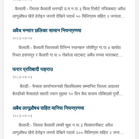
९ गड्डी र नखोलेको तास १ बण्डल सहित पक्राउ गरेको हो । यस सम्बन्धमा
कैलाली:- जिल्ला कैलाली धनगढी उ.म.न.पा.३ फिस रिसोर्ट नजिकबाट अवैध
प्रहरीले अनुसन्धान गरिरहेको छ ।
लागूऔषध खैरो हेरोइन जस्तो देखिने पदार्थ ५० मिलिग्राम सहित २ जनालाई
आईतबार साँझ प्रहरीले पक्राउ गरेको छ । पक्राउ पर्नेहरूमा सोही ठाउँ बस्ने
अवैध भन्सार छलिका सामान नियन्त्रणमा
बर्ष २५ को कृष्ण चौधरी र बर्ष १९ को सुशिल घर्तीमगर रहेका छन् । प्रहरी
चौकी त्रिनगर, कैलालीबाट खटिएको प्रहरीले शंका लागि चेकजाँच गर्दा उक्त
२०८३-०४-०४
पदार्थ फेला पारी उक्त पदार्थ सहित पक्राउ गरेको हो ।
कैलाली:- कैलाली जिल्लाको विभिन्न स्थानहरु जोशीपुर गा.पा.४ खर्चवा
स्थित हसनापुर र कैलारी गा.पा.५ गोबरेला घाटबाट अबैंध रुपमा भारतबाट
भन्सार छलि गरी ल्याएका अन्दाजी मूल्य रु.१,४७,८३०।– बराबरको चिनी,
फरार प्रतिबादी पक्राउ
बिडी, सुर्ति, प्लाष्टिक चम्मच, सुटपिस, प्लाष्टिक झिल्ली लगायतका सामानहरु
आईतबार जिल्ला प्रहरी कार्यालय कैलाली मातहत कार्यालयबाट खटिएको
२०८३-०४-०३
प्रहरीले बेवारिसे अबस्थामा फेला पारी आवश्यक प्रक्रिया पुरा गरि
बैतडी:- फैसला कार्यान्वयनको सिलसिलामा सम्मानित जिल्ला अदालत
नियन्त्रणमा लिएको हो । कञ्चनपुर:- कञ्चनपुर जिल्लाको विभिन्न
बैतडीको फैसलाले सवारी ज्यान मुद्दामा १० दिन कैद सजाय तोकिएको पुर्चौडी
स्थानहरु भिमदत्त न.पा.११ गड्डाचौकी र शुक्लाफाटा न.पा.११ कलुवापुरबाट
न.पा.६ रत्ना बस्ने बर्ष २१ को दिपक धानुकलाई अस्थायी प्रहरी पोष्ट
अबैंध रुपमा भारतबाट भन्सार छलि गरि ल्याएका अन्दाजी मूल्य
अबैध लागूऔषध सहित मानिस नियन्त्रणमा
ढोल्यामोड, बैतडीबाट खटिएको प्रहरीले शनिबार दिउँसो सुर्नया गा.पा.८
रु.१,१०,४००।– बराबरको चिनी, मिश्री, दाल, प्लाष्टिक झिल्ली, किराना
ढोल्यामोड बजारबाट पक्राउ गरेको हो ।
२०८३-०४-०३
लगायतका सामानहरु आईतबार जिल्ला प्रहरी कार्यालय कञ्चनपुर मातहत
कैलाली:- जिल्ला कैलाली लम्की चुहा न.पा.३ चिसापानीबाट अवैध
कार्यालयबाट खटिएको प्रहरीले बेवारिसे अबस्थामा फेला पारी आवश्यक
लागूऔषध खैरो हेरोइन जस्तो देखिने पदार्थ २०० मिलिग्राम सहित २ जनालाई
प्रक्रिया पुरा गरि नियन्त्रणमा लिएको हो ।