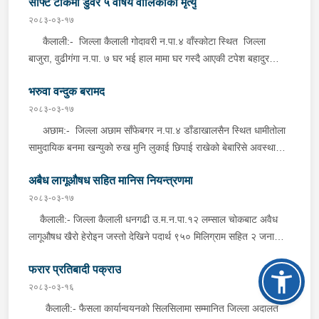
सेफ्टि टंकिमा डुवेर ५ वर्षिय वालिकाको मृत्यु
न.पा.४ बस्ने बर्ष ५९ को रण बहादुर बोहरालाई इलाका प्रहरी कार्यालय
सामानहरु वुधबार साँझ इलाका प्रहरी कार्यालय टिकापुर, कैलालीबाट खटिएको
झलारी, कञ्चनपुर समेतबाट खटिएको प्रहरीले मंगलबार साँझ गुलरिया
२०८३-०३-१७
प्रहरीले बेवारिसे अबस्थामा फेला पारी आवश्यक प्रक्रिया पुरा गरि
बजारबाट पक्राउ गरेको हो ।
कैलाली:- जिल्ला कैलाली गोदावरी न.पा.४ वाँस्कोटा स्थित जिल्ला
नियन्त्रणमा लिएको हो । दार्चुला:- जिल्ला दार्चुला महाकाली न.पा.१
बाजुरा, वुढीगंगा न.पा. ७ घर भई हाल मामा घर गस्दै आएकी टपेश बहादुर
कलौनबाट अबैध रुपमा भारतबाट भन्सार छलि गरि ल्याएका अन्दाजी मूल्य
के.सी. को छोरी वर्ष ५ की शशिका मल्ल के.सी. नयाँ निर्माणाधिन सेफ्टि टंकिको
रु.२८,०११।- बराबरको चामल, पिठो, पाँपड लगायतका सामानहरु वुधबार
भरुवा वन्दुक बरामद
खाल्टोमा परि मंगलबार दिउँसो डुवेर मृत अवस्थमा फेला परेकि हुन । घटना
साँझ जिल्ला प्रहरी कार्यालय दार्चुलाबाट खटिएको प्रहरीले बेवारिसे अबस्थामा
सम्बन्धमा प्रहरीले अनुसन्धान गरिरहेको छ ।
२०८३-०३-१७
फेला पारी आवश्यक प्रक्रिया पुरा गरि नियन्त्रणमा लिएको हो ।
अछाम:- जिल्ला अछाम साँफेबगर न.पा.४ डाँडाखालसैन स्थित धामीतोला
सामुदायिक बनमा खन्युको रुख मुनि लुकाई छिपाई राखेको बेबारिसे अवस्थामा
भरुवा बन्दुक २ नाल मंगलबार साँझ प्रहरीले बरामद गरेको छ । इलाका प्रहरी
अबैध लागूऔषध सहित मानिस नियन्त्रणमा
कार्यालय साँफेबगर, अछामबाट खटिएको प्रहरीले उक्त भरुवा बन्दुक फेला पारी
बरामद गरेको हो । यस सम्बन्धमा प्रहरीले थप अनुसन्धान गरिरहेको छ ।
२०८३-०३-१७
कैलाली:- जिल्ला कैलाली धनगढी उ.म.न.पा.१२ लम्साल चोकबाट अवैध
लागूऔषध खैरो हेरोइन जस्तो देखिने पदार्थ ९५० मिलिग्राम सहित २ जनालाई
मंगलबार साँझ प्रहरीले पक्राउ गरेको छ । पक्राउ पर्नेहरूमा सोही ठाउँ बस्ने
फरार प्रतिबादी पक्राउ
बर्ष २८ को निशान भण्डारी र १५ बर्षिय किशोर रहेका छन् । लागूऔषध
नियन्त्रण ब्युरो शाखा कार्यालय महेन्द्रनगर र अस्थायी प्रहरी पोष्ट जुगेडा,
२०८३-०३-१६
कैलालीबाट संयुक्त रुपमा खटिएको प्रहरीले शंका लागि चेकजाँच गर्दा उक्त
कैलाली:- फैसला कार्यान्वयनको सिलसिलामा सम्मानित जिल्ला अदालत