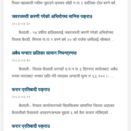
स्थित महाकाली नदीमा नुहाउने क्रममा सोही न.पा.२ कालिका टोल बस्ने बर्ष
बस्ने बर्ष २७ को भिखु चौधरीलाई मंगलबार राति प्रहरीले पक्राउ गरेको छ ।
२२ को मोहन सिहं ठगुन्नाको सोमबार दिउँसो डुवेर मृत्यु भएको हो । घटना
प्रहरी चौकी जनकपुर, कैलालीबाट खटिएको प्रहरीले साइकलमा यात्रा
जवरजस्ती करणी गरेको अभियोगमा मानिस पक्राउ
सम्बन्धमा प्रहरीले अनुसन्धान गरिरहेको छ ।
गरिरहेको अवस्थामा शंका लागि चेकजाँच गर्दा उक्त पदार्थ फेला पारी उक्त
२०८३-०३-३०
पदार्थ सहित पक्राउ गरेको हो ।
कैलाली:- १४ वर्षीया बालिकालाई जबरजस्ती करणी गरेको अभियोगमा
जिल्ला बैतडी, सिगास गा.पा.१ बस्ने बर्ष २० को राजेश धामीलाई सोमबार
दिउँसो प्रहरीले पक्राउ गरेको छ । धामीले ती बालिकालाई मिति २०८३।०३।
अबैध भन्सार छलिका सामान नियन्त्रणमा
२४ गते घरबाट अत्तरीया बोलाई होटलमा राखि जबरजस्ती करणी गरेको भन्ने
उजुरीको आधारमा जिल्ला प्रहरी कार्यालय कैलालीबाट खटिएको प्रहरीले
२०८३-०३-३०
उनलाई धनगढी उ.म.न.पा.८ क्याम्पस चोकबाट पक्राउ गरेको हो । यस
कैलाली:- जिल्ला कैलाली धनगढी उ.म.न.पा.३ त्रिनगर ब्यारेलबाट अबैध
सम्बन्धमा प्रहरीले आवश्यक अनुसन्धान गरिरहेको छ ।
रुपमा भारतबाट भन्सार छलि गरि ल्याएका अन्दाजी मूल्य रु.६३,१००।-
बराबरको धोति, किराना लगायतका सामानहरु सोमबार प्रहरी चौकी त्रिनगर,
फरार प्रतिबादी पक्राउ
कैलालीबाट खटिएको प्रहरीले बेवारिसे अबस्थामा फेला पारी आवश्यक
प्रक्रिया पुरा गरि नियन्त्रणमा लिएको हो । कञ्चनपुर:- जिल्ला
२०८३-०३-२९
कञ्चनपुर भिमदत्त न.पा.११ गड्डाचौकीबाट अबैंध रुपमा भारतबाट भन्सार
कैलाली:- फैसला कार्यान्वयनको सिलसिलामा सम्मानित जिल्ला अदालत
छलि गरि ल्याएका अन्दाजी मूल्य रु.१,४३,५००।– बराबरको सुटपिस,
कैलालीको फैसलाले अपहरण/बन्धक मुद्दामा ६ बर्ष कैद सजाय तोकिएको
व्लाउज, अन्डर वेयर, पानि वर्साति लगायतका सामानहरु सोमबार इलाका
गौरीगंगा न.पा.३ कुचैनी बस्ने बर्ष ३३ को जित बहादुर चौधरीलाई इलाका
प्रहरी कार्यालय गड्डाचौकी, कञ्चनपुरबाट खटिएको प्रहरीले बेवारिसे
फरार प्रतिबादी पक्राउ
प्रहरी कार्यालय चौमाला, कैलालीबाट खटिएको प्रहरीले आइतबार निजकै घर