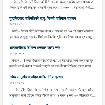
कैलाली:- कैलाली जिल्लाको विभिन्न स्थानहरुबाट अवैध रुपमा भारतबाट
भन्सार छलि गरी ल्याएका अन्दाजी मूल्य रु.१,५०,०५०।– बराबरको चिनी,
पटका, साडी, सुटपिस, व्लाउज, विभिन्न किसिमका फलफुलका वोट विरुवा
कुटपिटबाट श्रीमतिको मृत्यु, निजकै श्रीमान पक्राउ
लगायतका सामानहरु बिहिबार जिल्ला प्रहरी कार्यालय कैलाली तथा मातहत
कार्यालयबाट खटिएको प्रहरीले बेवारिसे अवस्थामा फेला पारी आवश्यक
२०८३-०४-१४
प्रक्रिया पुरा गरी नियन्त्रणमा लिएको छ । कञ्चनपुर:- जिल्ला
डोटी:- जिल्ला डोटी जोरायल गा.पा.४ देउथली बर्ष ४७ की अमृता ओलीको
कञ्चनपुर पुनर्वास न.पा.११ डोकेबजार गुम्बा नजिकबाट अवैध रुपमा भारतबाट
कुटपिटबाट मृत्यु भएको अभियोगमा निजकै श्रीमान वर्ष ५० को चन्द्र बहादुर
भन्सार छलि गरी ल्याएका अन्दाजी मूल्य रु.१,०४,०००।– बराबरको चस्माको
ओलीलाई वुधबार दिउँसो प्रहरीले पक्राउ गरेको छ । मादक पदार्थ सेवन गरि
ग्लासहरु बिहिबार राति प्रहरी चौकी परासन, कञ्चनपुरबाट खटिएको प्रहरीले
आगलागीबाट बिभिन्न धनमाल जलेर नष्ट
कुटपिट गर्दा गम्भीर घाइते भएकी अमृतालाई सेती प्रादेशिक अस्पताल धनगढी,
बेवारिसे अवस्थामा फेला पारी आवश्यक प्रक्रिया पुरा गरी नियन्त्रणमा लिएको
कैलाली लगिएकोमा चिकित्सकले चेकजाँच गर्दा सोही साँझ मृत घोषणा गरेको छ
२०८३-०४-१४
छ ।
। कुटपिट गर्ने चन्द्र बहादुर ओलीलाई इलाका प्रहरी कार्यालय जोरायल,
कैलाली:- जिल्ला कैलाली घोडाघोडी न.पा.४ गैडाखेडा बस्ने अर्जुन बहादुर
डोटिबाट खटिएको प्रहरीले पक्राउ गरि अनुसन्धान भइरहेको छ ।
बुढाको काठले बनेको टायलले छाएको एक तले गोठमा भैसीलाई मच्छर भगाउन
बालेको आगोबाट निजकै गोठ र दुई तले घरमा वुधबार राति आगलागी हुँदा घर
अवैध लागूऔषध सहित मानिस नियन्त्रणमा
तथा गोठ भित्र रहेका नगद, गरगहना, खद्यान्न, भाँडावर्तन, लत्ताकपडा
लगायतका सामानहरु गरि अन्दाजी मुल्य रु.२०,००,०००।– (बिस लाख)
२०८३-०४-१४
बराबरको धनमाल जलेर नष्ट भएको हो । आगलागी स्थानिय, प्रहरी र
कैलाली;- जिल्ला कैलाली गौरीगंगा न.पा.१ चनौरा दक्षिण टोलबाट अवैध
दमकलको सहयोगमा नियन्त्रणमा आएको छ ।
लागूऔषध खैरो हेरोइन जस्तो देखिने पदार्थ ३ ग्राम ३ सय १० मिलिग्राम र
नगद ११ हजार ७ सय ५० रूपैयाँ सहित सोही ठाउँ बस्ने २४ वर्षीय रबिन्द्र