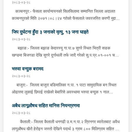
अबस्थामा फेला पारी आवश्यक प्रक्रिया पुरा गरि नियन्त्रणमा लिएको हो ।
ठेगानाबाट पक्राउ गरेको हो ।
२०८३-०३-२८
कञ्चनपुर:- फैसला कार्यान्वयनको सिलसिलामा सम्मानित जिल्ला अदालत
कञ्चनपुरको मिति २०७१।०८।२४ गतेको फैसलाले जवरजस्ति करणी मुद्दामा
१ बर्ष १० महिना ५ दिन कैद सजाय तोकिएको बेदकोट न.पा.४ बगुन बस्ने बर्ष
जिप दुर्घटना हुँदा ३ जनाको मृत्यु, १३ जना घाइते
३९ को देबराज भट्टलाई अस्थायी प्रहरी बिट दैजी, कञ्चनपुरबाट खटिएको
प्रहरीले शनिबार दिउँसो निजकै घर ठेगानाबाट पक्राउ गरेको हो ।
२०८३-०३-२८
बझाङ:- जिल्ला बझाङ केदारस्यु गा.पा.७ सुगरे स्थित भित्री सडक
खण्डमा बिजगडा देखि सुगरे दुर्गाथली तर्फ जादै गरेको सु.प.प्र.०१-००१ च
२६४४ नम्बरको जिप अनियन्त्रीत शनिबार दिउँसो दुर्घटना हुँदा उक्त जिपमा
भरुवा वन्दुक बरामद
चालक सहित १६ जना सवार मध्ये ३ जनाको घटनास्थलमै मृत्यु भएको, १२
जना घाईतेहरुको जिल्ला अस्पताल बझाङमा उपचार भईरहेको छ, १ जना
२०८३-०३-२८
घाईते डिस्चार्ज भईसकेको छ । दुर्घटना सम्बन्धमा प्रहरीले आवश्यक
बाजुरा:- जिल्ला बाजुरा बडिमालिका न.पा. १ पाटा सामुदायिक बन स्थित
अनुसन्धान गरिरहेको छ । मृतकहरुको नामावली विवरण १. जिल्ला बझाङ,
ओढारमा लुकाई छिपाई राखेको बेबारिसे अवस्थामा भरुवा बन्दुक १ नाल
केदारस्यु गा.पा.७ काडाचौर बस्ने वर्ष ३५ की बिमला धामी ।२. जिल्ला बझाङ,
शनिबार दिउँसो प्रहरीले बरामद गरेको छ । विशेष सूचनाको आधारमा जिल्ला
दुर्गाथली गा.पा.६ चुहावन बस्ने बर्ष ६० की केला देवी महत ।३. जिल्ला बझाङ,
अबैध लागूऔषध सहित मानिस नियन्त्रणमा
प्रहरी कार्यालय बाजुराबाट खटिएको प्रहरीले ओढारमा लुकाई छिपाई बेवारिसे
दुर्गाथली गा.पा.६ चुहावन बस्ने बर्ष ६० को चक्र महत । घाईतेहरुको नामावली
अवस्थामा राखीएको उक्त भरुवा बन्दुक फेला पारी बरामद गरेको हो । यस
२०८३-०३-२८
विवरण १. चालक जिल्ला बझाङ केदारस्यु गा.पा.७ काडाचौर बस्ने बर्ष ३५
सम्बन्धमा प्रहरीले थप अनुसन्धान गरिरहेको छ ।
कैलाली:- जिल्ला कैलाली धनगढी उ.म.न.पा.२ त्रिनगर ब्यारेलबाट अवैध
को देवेन्द्र धामी अवस्था सिरियस । २. ऐ.दुर्गाथली गा.पा.६ चुहावन बस्ने
लागूऔषध खैरो हेरोइन जस्तो देखिने पदार्थ ३ ग्राम ८०० मिलिग्राम सहित २