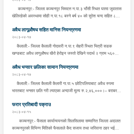
आइतवार बिहान पक्राउ गरी आवश्यक कारवाहीको लागी भन्सार कार्यालय
मोटरसाइकल चालक गोदावरी न.पा.८ बस्ने बर्ष ३६ को बिनोद चौधरी गम्भिर
कञ्चनपुर:- जिल्ला कञ्चनपुर भिमदत्त न.पा.३ भाँसी स्थित घरमा जुवातास
गड्डाचौकी, कञ्चनपुरमा वुझाइएको छ ।
घाइते भई कैलाली अस्पताल धनगढीमा उपचार भइरहेको छ । दुर्घटना
खेलिरहेको अवस्थामा सोही न.पा.१८ बस्ने बर्ष ४० को सुरेश चन्द सहित ८
सम्बन्धमा प्रहरीले अनुसन्धान गरिरहेको छ ।
जनालाई शनिबार दिउँसो प्रहरीले पक्राउ गरेको छ । जुवातास खेलिरहेका छन्
अवैध लागूऔषध सहित मानिस नियन्त्रणमा
भन्ने सुचनाको आधारमा जिल्ला प्रहरी कार्यालय कञ्चनपुरबाट खटिएको
प्रहरीले निजहरूलाई नगद रु.१,६१,९४०।- (एक लाख एकसठ्ठी हजार नौ
२०८३-०४-१७
सय चालिस) र ४ गड्डी तास सहित पक्राउ गरेको छ । यस सम्बन्धमा
कैलाली:- जिल्ला कैलाली गोदावरी न.पा.९ सेहरी स्थित भित्री सडक
प्रहरीले अनुसन्धान गरिरहेको छ ।
खण्डबाट अवैध लागूऔषध खैरो हेरोइन जस्तो देखिने पदार्थ २ ग्राम ५६०
मिलिग्राम र नगद रु.३५,३००।–(पैतिस हजार तिन सय) सहित २ जनालाई
अवैध भन्सार छलिका सामान नियन्त्रणमा
शनिबार दिउँसो प्रहरीले पक्राउ गरेको छ । पक्राउ पर्नेहरूमा सोही न.पा.८
“झ” गाँउ बस्ने बर्ष ३० को अशोक चौधरी र बर्ष २४ को दिपक चौधरी रहेका
२०८३-०४-१७
छन् । गोप्य सुचनाको आधारमा इलाका प्रहरी कार्यालय मालाखेती, कैलालीबाट
कैलाली:- जिल्ला कैलाली कैलारी गा.पा.५ छोटिपलियाबाट अवैध रुपमा
खटिएको प्रहरीले चेकजाँच गर्दा उक्त पदार्थ फेला पारी उक्त पदार्थ सहित
भारतबाट भन्सार छलि गरी ल्याएका अन्दाजी मूल्य रु.२,४६,०००।– बराबरको
पक्राउ गरेको छ । यसैगरी, जिल्ला कैलाली धनगढी उ.म.न.पा.१०
सुटपिस, साडी, कुर्ति लगायतका सामानहरु शनिबार राति इलाका प्रहरी
घुँइयाघाटबाट अवैध लागूऔषध खैरो हेरोइन जस्तो देखिने पदार्थ १७१
फरार प्रतिबादी पक्राउ
कार्यालय हसुलिया, कैलालीबाट खटिएको प्रहरीले बेवारिसे अवस्थामा फेला
मिलिग्राम सहित सोही ठाउँ बस्ने बर्ष ३० को सञ्जय रानलाई शनिबार साँझ
पारी आवश्यक प्रक्रिया पुरा गरी नियन्त्रणमा लिएको छ ।
२०८३-०४-१५
प्रहरीले पक्राउ गरेको छ । जिल्ला प्रहरी कार्यालय कैलालीबाट खटिएको
कञ्चनपुर:- फैसला कार्यान्वयनको सिलसिलामा सम्मानित जिल्ला अदालत
प्रहरीले शंका लागि चेकजाँच गर्दा उक्त पदार्थ फेला पारी उक्त पदार्थ सहित
कञ्चनपुरको विभिन्न मितिको फैसलाले कैद सजाय तथा जरिवाना ठहर भई
पक्राउ गरेको छ । यसैगरी, जिल्ला कैलाली टिकापुर न.पा.९