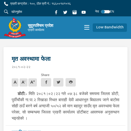
प्रहरी कन्ट्रोल : १००, टोल फ्री नं.: १६६००१४१५१६
नेपा
EN
सुदूरपश्चिम प्रदेश
Low Bandwidth
प्रहरी कार्यालय
मृत अवस्थामा फेला
२०८१-०२-२२
Share
-
+
A
A
A
डोटी:-
मिति २०८१।०२।२२ गते ०७:३८ बजेको समयमा जिल्ला डोटी,
पुर्वीचौकी गा.पा.२ रिखाडा स्थित बाराही देवी आधारभुत बिद्यालय जाने बाटोमा
सोही ठाउँ बस्ने बर्ष अन्दाजी ५०/५२ को मान बहादुर साउँद मृत अवस्थामा फेला
परेका, सो सम्बन्धमा जिल्ला प्रहरी कार्यालय डोटीबाट आवश्यक अनुसन्धान
भइरहेको ।