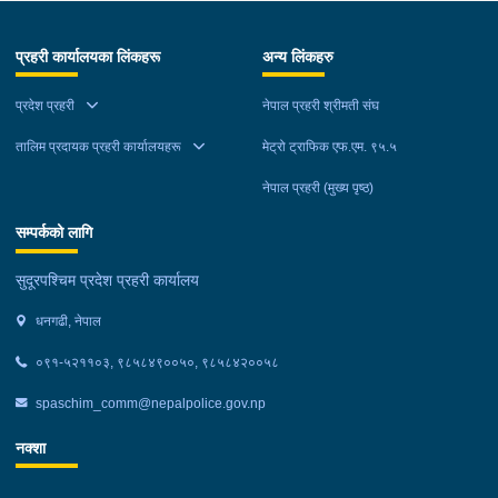
भारतबाट भन्सार छलि गरी ल्याएका अन्दाजी मूल्य रु.२५,६००।– बराबरको
पेय पदार्थ, बिडी, बोइलर कुखुरा लगायतका सामानहरु बिहीबार प्रहरी चौकी
प्रहरी कार्यालयका लिंकहरू
अन्य लिंकहरु
टेडुवा, कञ्चनपुरबाट खटिएको प्रहरीले बेवारिसे अवस्थामा फेला पारी
नियन्त्रणमा लिएको छ । कैलाली:- कैलाली जिल्लाको विभिन्न
प्रदेश प्रहरी
नेपाल प्रहरी श्रीमती संघ
स्थानहरुबाट अवैध रुपमा भारतबाट भन्सार छलि गरी ल्याएका अन्दाजी मूल्य
रु.७७,०००।– बराबरको बिडी, सुर्ति, सिद्रा माछा लगायतका सामानहरु
तालिम प्रदायक प्रहरी कार्यालयहरू
मेट्रो ट्राफिक एफ.एम. ९५.५
बिहीबार जिल्ला प्रहरी कार्यालय कैलाली मातहत कार्यालयबाट खटिएको
नेपाल प्रहरी (मुख्य पृष्ठ)
प्रहरीले बेवारिसे अवस्थामा फेला पारी नियन्त्रणमा लिएको छ ।
सम्पर्कको लागि
सुदूरपश्चिम प्रदेश प्रहरी कार्यालय
धनगढी, नेपाल
०९१-५२११०३, ९८५८४९००५०, ९८५८४२००५८
spaschim_comm@nepalpolice.gov.np
नक्शा