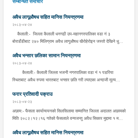
सम्बन्धित समाचार
अवैध लागूऔषध सहित मानिस नियन्त्रणमा
२०८३-०४-२४
कैलाली:- जिल्ला कैलाली धनगढी उप-महानगरपालिका वडा नं ३
बोराडँडीबाट २४० मिलिग्राम अवैध लागूऔषध खैरोहेरोइन जस्तो देखिने धुलो
पदार्थ र तौल गर्ने काटाँ सहित सोही ठाउँ वस्ने वर्ष ३० को बबि रानालाई जिल्ला
अवैध भन्सार छलिका सामान नियन्त्रणमा
प्रहरी कार्यालय कैलालीबाट खटिएको प्रहरी टोलीले शनिबार बेलुका शंका
लागि चेकजाँच गर्दा उक्त पदार्थ फेला पारी पक्राउ गरेको छ । यसैगरी, जिल्ला
२०८३-०४-२४
कैलाली घोडाघोडी नगरपालिका वडा नं २ नयाँबजारबाट अवैध लागूऔषध
कैलाली:- कैलाली जिल्ला भजनी नगरपालिका वडा नं १ पडरिया
खैरोहेरोइन जस्तो देखिने धुलो पदार्थ १ ग्राम सहित जिल्ला कैलाली बर्दगोरिया
स्थितबाट अवैध रुपमा भारतबाट भन्सार छलि गरी ल्याएका अन्दाजी मूल्य
गाउँपालिका वडा नं १ बस्ने वर्ष २१ को संजिप चौधरीलाई इलाका प्रहरी
रु.९३,५००।– बराबरको बिडी, सुर्ति, कपडा लगायतका सामानहरु शनिबार
कार्यालय सुख्खड,कैलालीबाट खटिएको प्रहरी टोलीले शनिबार राती शंका लागि
फरार प्रतिवादी पक्राउ
दिउँसो इलाका प्रहरी कार्यालय भजनी,कैलालीबाट खटिएको प्रहरी टोलीले
चेकजाँच गर्दा उक्त पदार्थ फेला पारी पक्राउ गरेको छ ।
बेवारिसे अवस्थामा फेला पारी नियन्त्रणमा लिएको छ ।
२०८३-०४-२३
अछाम:- फैसला कार्यान्वयनको सिलसिलामा सम्मानित जिल्ला अदालत अछामको
मिति २०८२।१२।१६ गतेको फैसलाले वन्यजन्तु अवैध सिकार मुद्दामा १ महिना
कैद सजाय र रु.५,०००।– ( पाँच हजार ) जरिवाना तोकिएको जिल्ला अछाम
अवैध लागूऔषध सहित मानिस नियन्त्रणमा
बान्निगढी जयगढ गा.पा. वडा नं ६ दर्ना बस्ने भिम बहादुर साउँदलाई प्रहरी