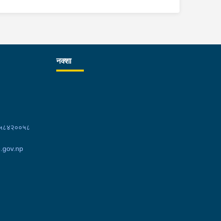
नक्शा
८५८४२००५८
.gov.np