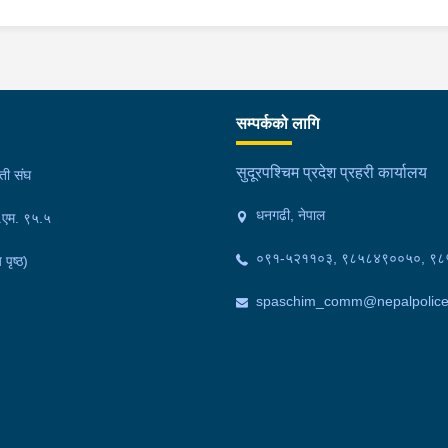
सम्पर्कको लागि
सुदूरपश्चिम प्रदेश प्रहरी कार्यालय
मती संघ
धनगढी, नेपाल
फ.एम. ९५.५
०९१-५२११०३, ९८५८४९००५०, ९
 पृष्ठ)
spaschim_comm@nepalpolice