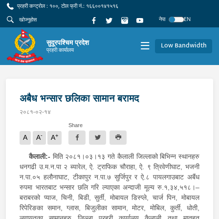
प्रहरी कन्ट्रोल : १००, टोल फ्री नं.: १६६००१४१५१६
नेपा
EN
सुदूरपश्चिम प्रदेश
Low Bandwidth
प्रहरी कार्यालय
अबैध भन्सार छलिका सामान बरामद
२०८१-०२-१४
Share
-
+
A
A
A
कैलाली:-
मिति २०८१।०३।१३ गते कैलाली जिल्लाको बिभिन्न स्थानहरु
धनगढी उ.म.न.पा २ ब्यारेल, ऐ. ट्राफिक चौराहा, ऐ. ९ त्रिवेणीघाट, भजनी
न.पा.०५ हलौनाघाट, टीकापुर न.पा.७ सुर्जिपुर र ऐ.८ पायलगाउबाट अबैंध
रुपमा भारतबाट भन्सार छलि गरि ल्याएका अन्दाजी मूल्य रु.१,३४,५१८।–
बराबरको प्याज, चिनी, बिडी, सुर्ती, मोबायल डिस्प्ले, चार्ज पिन, मोबायल
रिपेरिङका समान, ग्लास, बिजुलीका सामान, मोटर, मोबिल, कुर्ती, धोती,
लगायतका सामानहरु जिल्ला प्रहरी कार्यालय कैलाली तथा मातहत