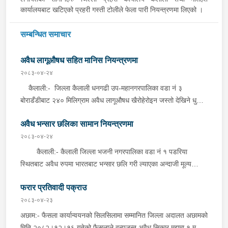
कार्यालयबाट खटिएको प्रहरी गस्ती टोलीले फेला पारी नियन्त्रणमा लिएको ।
सम्बन्धित समाचार
अवैध लागूऔषध सहित मानिस नियन्त्रणमा
२०८३-०४-२४
कैलाली:- जिल्ला कैलाली धनगढी उप-महानगरपालिका वडा नं ३
बोराडँडीबाट २४० मिलिग्राम अवैध लागूऔषध खैरोहेरोइन जस्तो देखिने धुलो
पदार्थ र तौल गर्ने काटाँ सहित सोही ठाउँ वस्ने वर्ष ३० को बबि रानालाई जिल्ला
अवैध भन्सार छलिका सामान नियन्त्रणमा
प्रहरी कार्यालय कैलालीबाट खटिएको प्रहरी टोलीले शनिबार बेलुका शंका
लागि चेकजाँच गर्दा उक्त पदार्थ फेला पारी पक्राउ गरेको छ । यसैगरी, जिल्ला
२०८३-०४-२४
कैलाली घोडाघोडी नगरपालिका वडा नं २ नयाँबजारबाट अवैध लागूऔषध
कैलाली:- कैलाली जिल्ला भजनी नगरपालिका वडा नं १ पडरिया
खैरोहेरोइन जस्तो देखिने धुलो पदार्थ १ ग्राम सहित जिल्ला कैलाली बर्दगोरिया
स्थितबाट अवैध रुपमा भारतबाट भन्सार छलि गरी ल्याएका अन्दाजी मूल्य
गाउँपालिका वडा नं १ बस्ने वर्ष २१ को संजिप चौधरीलाई इलाका प्रहरी
रु.९३,५००।– बराबरको बिडी, सुर्ति, कपडा लगायतका सामानहरु शनिबार
कार्यालय सुख्खड,कैलालीबाट खटिएको प्रहरी टोलीले शनिबार राती शंका लागि
फरार प्रतिवादी पक्राउ
दिउँसो इलाका प्रहरी कार्यालय भजनी,कैलालीबाट खटिएको प्रहरी टोलीले
चेकजाँच गर्दा उक्त पदार्थ फेला पारी पक्राउ गरेको छ ।
बेवारिसे अवस्थामा फेला पारी नियन्त्रणमा लिएको छ ।
२०८३-०४-२३
अछाम:- फैसला कार्यान्वयनको सिलसिलामा सम्मानित जिल्ला अदालत अछामको
मिति २०८२।१२।१६ गतेको फैसलाले वन्यजन्तु अवैध सिकार मुद्दामा १ महिना