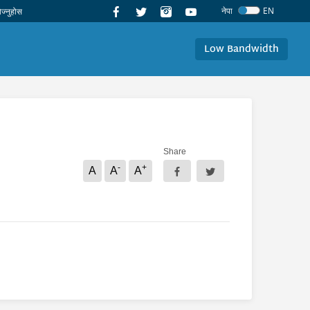
नेपा
EN
Low Bandwidth
Share
-
+
A
A
A