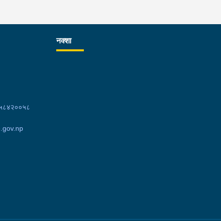
नक्शा
८५८४२००५८
.gov.np