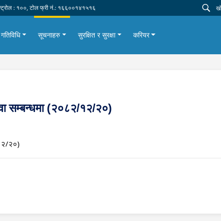
न्ट्रोल : १००, टोल फ्री नं.: १६६००१४१५१६
गतिविधि
सूचनाहरु
सुरक्षित र सुरक्षा
करियर
ुवा सम्बन्धमा (२०८२/१२/२०)
/१२/२०)