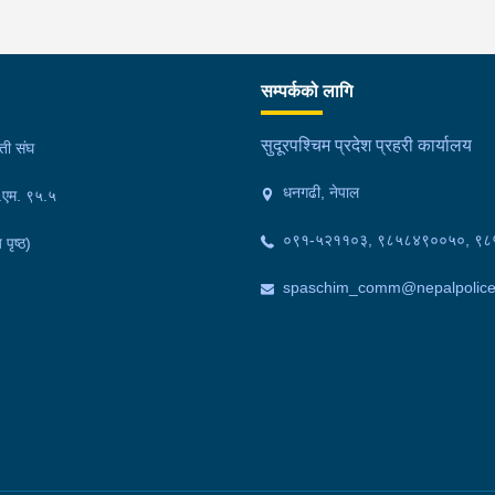
सम्पर्कको लागि
सुदूरपश्चिम प्रदेश प्रहरी कार्यालय
मती संघ
धनगढी, नेपाल
फ.एम. ९५.५
०९१-५२११०३, ९८५८४९००५०, ९
 पृष्ठ)
spaschim_comm@nepalpolice