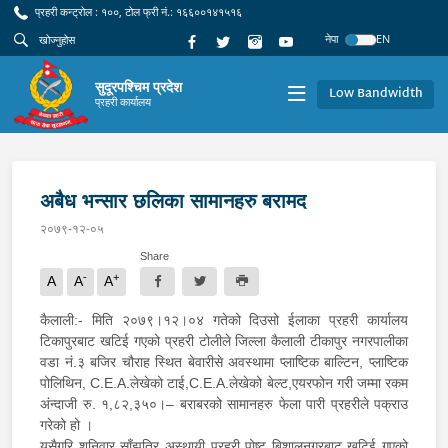
प्रहरी कन्ट्रोल : १००, टोल फ्री नं.: १६६००१४१५१६
नेपा
EN
सुदूरपश्चिम प्रदेश
Low Bandwidth
प्रहरी कार्यालय
अबैध भन्सार छलिका सामानहरु बरामद
२०७९-१२-०५
Share
-
+
A
A
A
कैलाली:- मिति २०७९।१२।०४ गतेको दिउसो ईलाका प्रहरी कार्यालय
टिकापुरबाट खटिई गएको प्रहरी टोलीले जिल्ला कैलाली टीकापुर नगरपालीका
वडा नं.३ बजिर चौराह स्थित बेवारीसे अवस्थामा प्लाष्टिक बाल्टिन, प्लाष्टिक
पोलिथिन, C.E.A.लेखेको टाई,C.E.A.लेखेको बेल्ट,एयरफोन गरी जम्मा रकम
अंन्दाजी रु. १,८२,३५०।– बराबरको सामानहरु फेला पारी प्रहरीले पक्राउ
गरेको हो ।
यसैगरि शनिवार साँझतिर अस्थायी प्रहरी पोष्ट बिशालनगरबाट खटिई गएको