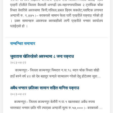
प्रहरी टोलीले जिल्ला कैलाली धनगढी उप-महानगरपालिका २ ट्राफिक चोक
स्थित वेवारिसे अवस्थामा चिनी,नरिवल,डबल क्रिम चकलेट,प्लाष्टिक लगायत
अन्दाजी रु. ९,४७५।– बराबरको सामान फेला पारी प्रहरीले पक्राउ गरेको हो
। उक्त सामानहरु आवश्यक कारबाहीको लागी प्रहरीले भन्सार कार्यालय
पठाईएको हो ।
सम्बन्धित समाचार
जुवातास खेलिरहेको अवस्थामा ८ जना पक्राउ
२०८३-०४-२२
कञ्चनपुर:- जिल्ला कञ्चनपुर भिमदत्त न.पा.१८ मदन चोक स्थित सोही
ठाउँ बस्ने वर्ष ४२ को देब बहादुर चन्दले सञ्चालन गरेको देबु होटेलमा जुवातास
खेलिरहेको अवस्थामा निज देब बहादुर चन्द सहित ८ जनालाई बिहीबार साँझ
अबैध भन्सार छलिका सामान सहित मानिस पक्राउ
गोप्य सुचनाको आधारमा जिल्ला प्रहरी कार्यालय कञ्चनपुरबाट खटिएको
प्रहरी टोलीले नगद रु.५५,०८०।- ( पचपन्न हजार असी) र २ गड्डी तास
२०८३-०४-२२
सहित पक्राउ गरेको छ । यस सम्बन्धमा प्रहरीले अनुसन्धान गरिरहेको छ ।
कञ्चनपुर:- जिल्ला कञ्चनपुर बेलौरी न.पा.१ खल्लाबाट अबैंध रुपमा
भारतबाट भन्सार छलि गरि ल्याएका अन्दाजी मूल्य रु.५७,०००।- बराबरको ३