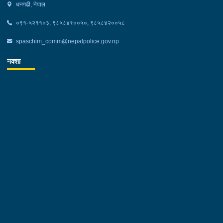
धनगढी, नेपाल
०९१-५२११०३, ९८५८४९००५०, ९८५८४२००५८
spaschim_comm@nepalpolice.gov.np
नक्शा