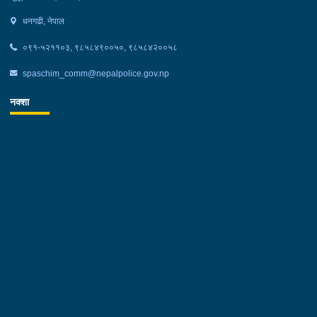
धनगढी, नेपाल
०९१-५२११०३, ९८५८४९००५०, ९८५८४२००५८
spaschim_comm@nepalpolice.gov.np
नक्शा