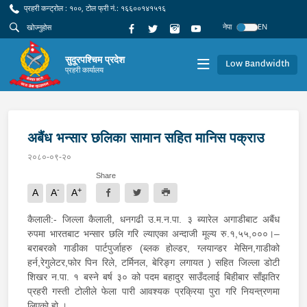
प्रहरी कन्ट्रोल : १००, टोल फ्री नं.: १६६००१४१५१६
नेपा
EN
सुदूरपश्चिम प्रदेश
Low Bandwidth
प्रहरी कार्यालय
अबैंध भन्सार छलिका सामान सहित मानिस पक्राउ
२०८०-०९-२०
Share
-
+
A
A
A
कैलाली:- जिल्ला कैलाली, धनगढी उ.म.न.पा. ३ ब्यारेल अगाडीबाट अबैंध
रुपमा भारतबाट भन्सार छलि गरि ल्याएका अन्दाजी मूल्य रु.१,५५,०००।–
बराबरको गाडीका पार्टपुर्जाहरु (ब्लक होल्डर, ग्लयान्डर मेसिन,गाडीको
हर्न,रेगुलेटर,फोर पिन रिले, टर्मिनल, बेरिङ्ग लगायत ) सहित जिल्ला डोटी
शिखर न.पा. १ बस्ने बर्ष ३० को पदम बहादुर साउँदलाई बिहीबार साँझतिर
प्रहरी गस्ती टोलीले फेला पारी आवश्यक प्रक्रिया पुरा गरि नियन्त्रणमा
लिएको हो ।