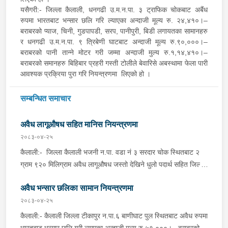
यसैगरी:- जिल्ला कैलाली, धनगढी उ.म.न.पा. ३ ट्राफिक चोकबाट अबैंध
रुपमा भारतबाट भन्सार छलि गरि ल्याएका अन्दाजी मूल्य रु. २४,४१०।–
बराबरको प्याज, चिनी, गुडपापडी, सरप, पानीपुरी, बिडी लगायतका सामानहरु
र धनगढी उ.म.न.पा. ९ त्रिबेणी घाटबाट अन्दाजी मूल्य रु.९०,०००।–
बराबरको पानी तान्ने मोटर गरी जम्मा अन्दाजी मुल्य रु.१,१४,४१०।–
बराबरको समानहरु बिहिबार प्रहरी गस्ती टोलीले बेवारिसे अबस्थामा फेला पारी
आवश्यक प्रक्रिया पुरा गरि नियन्त्रणमा लिएको हो ।
सम्बन्धित समाचार
अवैध लागूऔषध सहित मानिस नियन्त्रणमा
२०८३-०४-२५
कैलाली:- जिल्ला कैलाली भजनी न.पा. वडा नं ३ सरदार चोक स्थितबाट २
ग्राम ९२० मिलिग्राम अवैध लागूऔषध जस्तो देखिने धुलो पदार्थ सहित जिल्ला
कैलाली जानकी गा.पा. वडा नं ४ कन्चनपुर बस्ने वर्ष २२ को अमित डगौरालाई
अवैध भन्सार छलिका सामान नियन्त्रणमा
जिल्ला प्रहरी कार्यालय कैलालीबाट खटिएको प्रहरी टोलीले आइतबार बेलुका
शंका लागि चेकजाँच गर्दा उक्त पदार्थ फेला पारी पक्राउ गरेको छ ।कञ्चनपुर
२०८३-०४-२५
:- जिल्ला कञ्चनपुर शुक्लाफाटा न.पा. १२ कालागौडी स्थितबाट अवैध
कैलाली:- कैलाली जिल्ला टीकापुर न.पा.६ बाणीघाट पुल स्थितबाट अवैध रुपमा
लागूऔषध खैरोहेरोइन जस्तो देखिने धुलो पदार्थ ६५० मिलिग्राम सहित सोही
भारतबाट भन्सार छलि गरी ल्याएका अन्दाजी मूल्य रु.५१,०००।– बराबरको