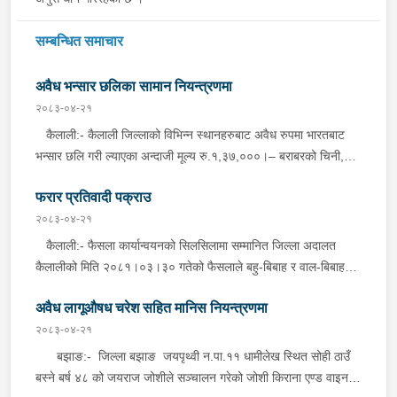
सम्बन्धित समाचार
अवैध भन्सार छलिका सामान नियन्त्रणमा
२०८३-०४-२१
कैलाली:- कैलाली जिल्लाको विभिन्न स्थानहरुबाट अवैध रुपमा भारतबाट
भन्सार छलि गरी ल्याएका अन्दाजी मूल्य रु.१,३७,०००।– बराबरको चिनी,
कुर्ति सेट, विभिन्न किसिमका मोबाइल कभर लगायतका सामानहरु बुधबार
फरार प्रतिवादी पक्राउ
जिल्ला प्रहरी कार्यालय कैलाली तथा मातहत कार्यालयबाट खटिएको प्रहरीले
बेवारिसे अवस्थामा फेला पारी आवश्यक प्रक्रिया पुरा गरी नियन्त्रणमा लिएको
२०८३-०४-२१
छ । कञ्चनपुर:- कञ्चनपुर जिल्लाको विभिन्न स्थानहरुबाट अवैध रुपमा
कैलाली:- फैसला कार्यान्वयनको सिलसिलामा सम्मानित जिल्ला अदालत
भारतबाट भन्सार छलि गरी ल्याएका अन्दाजी मूल्य रु.२९,६००।– बराबरको
कैलालीको मिति २०८१।०३।३० गतेको फैसलाले बहु-बिबाह र वाल-बिबाह
पेय पदार्थ, पानीपुरी, बोइलर कुखुरा, प्लाष्टिक झिल्ली लगायतका सामानहरु
मुद्दामा १ बर्ष कैद सजाय र रु.१३,०००।- ( तेह्र हजार जरिवाना ) जरिवाना
बुधबार जिल्ला प्रहरी कार्यालय कञ्चनपुर मातहत कार्यालयबाट खटिएको
अवैध लागूऔषध चरेश सहित मानिस नियन्त्रणमा
तोकिएको टिकापुर न.पा.१ बस्ने बर्ष ४७ को तिला चन्द्र शर्मालाई इलाका
प्रहरीले बेवारिसे अवस्थामा फेला पारी आवश्यक प्रक्रिया पुरा गरी
प्रहरी कार्यालय टिकापुर, कैलालीबाट खटिएको प्रहरीले बुधबार दिउँसो निजकै
२०८३-०४-२१
नियन्त्रणमा लिएको छ ।
घर ठेगानाबाट पक्राउ गरेको छ ।
बझाङ:- जिल्ला बझाङ जयपृथ्वी न.पा.११ धामीलेख स्थित सोही ठाउँ
बस्ने बर्ष ४८ को जयराज जोशीले सञ्चालन गरेको जोशी किराना एण्ड वाइन