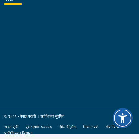
© २०२१ - नेपाल प्रहरी । सर्वाधिकार सुरक्षित
साइट सूची
पृष्ठ भ्रमण: ४२५५०
ईमेल हेर्नुहोस्
नियम र सर्त
गोपनीयता नीति
प्रतिक्रिया / जिज्ञासा