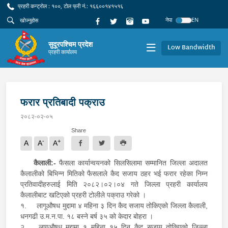
प्रहरी कन्ट्रोल : १००, टोल फ्री नं.: १६६००१४१५१६
नेपा
EN
सुदूरपश्चिम प्रदेश
Low Bandwidth
प्रहरी कार्यालय
फरार प्रतिबादी पक्राउ
२०८२-०२-०५
Share
-
+
A
A
A
कैलाली:-
फैसला कार्यान्वयनको सिलसिलामा सम्मानित जिल्ला अदालत
कैलालीको बिभिन्न मितिको फैसलाले कैद सजाय ठहर भई फरार रहेका निम्न
प्रतिवादीहरुलाई मिति २०८२।०२।०४ गते जिल्ला प्रहरी कार्यालय
कैलालीबाट खटिएको प्रहरी टोलीले पक्राउ गरेको ।
१.
लागूऔषध मुद्दामा ४ महिना ३ दिन कैद सजाय तोकिएको जिल्ला कैलाली,
धनगढी उ.म.न.पा. १८ बस्ने बर्ष ३५ को केदार बोहरा ।
२.
लागूऔषध मुद्दामा १ महिना १५ दिन कैद सजाय तोकिएको जिल्ला