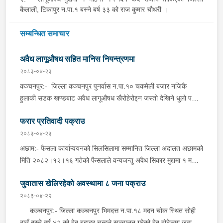
कैलाली, टिकापुर न.पा.१ बस्ने बर्ष ३३ को राज कुमार चौधरी ।
सम्बन्धित समाचार
अवैध लागूऔषध सहित मानिस नियन्त्रणमा
२०८३-०४-२३
कञ्चनपुर:- जिल्ला कञ्चनपुर पुनर्वास न.पा.१० चकमेली बजार नजिकै
हुलाकी सडक खण्डबाट अवैध लागूऔषध खैरोहेरोइन जस्तो देखिने धुलो पदार्थ
१ ग्राम ४१० मिलिग्राम, Nitrzpm-2 Tablets, Spamsmo-4 Tablets
फरार प्रतिवादी पक्राउ
र Nitrazepam-24 Tablets सहित जिल्ला कैलाली, धनगढी
उ.म.न.पा.वडा नं ४ चौराह बस्ने वर्ष ३० को मनिष भट्ट, ऐ.ऐ.वडा नं ३ बडरा
२०८३-०४-२३
बस्ने वर्ष ३० को हरि भन्ने हरिष खड्का र ऐ.ऐ. बस्ने वर्ष ३० को बिरेन्द्र
अछाम:- फैसला कार्यान्वयनको सिलसिलामा सम्मानित जिल्ला अदालत अछामको
चौधरीलाई इलाका प्रहरी कार्यालय त्रिभुवनबस्ती, कञ्चनपुरबाट खटिएको
मिति २०८२।१२।१६ गतेको फैसलाले वन्यजन्तु अवैध सिकार मुद्दामा १ महिना
प्रहरी टोलीले शुक्रबार दिउँसो शंका लागि चेकजाँच गर्दा उक्त पदार्थ फेला पारी
कैद सजाय र रु.५,०००।– ( पाँच हजार ) जरिवाना तोकिएको जिल्ला अछाम
पक्राउ गरेको छ । यसैगरी, जिल्ला कञ्चनपुर पुनर्वास न.पा.१० चकमेली
जुवातास खेलिरहेको अवस्थामा ८ जना पक्राउ
बान्निगढी जयगढ गा.पा. वडा नं ६ दर्ना बस्ने भिम बहादुर साउँदलाई प्रहरी
बजार नजिकै हुलाकी सडक खण्डबाट अवैध लागूऔषध खैरोहेरोइन जस्तो
चौकी जयगढ,अछामबाट खटिएको प्रहरी टोलीले शुक्रबार दिउँसो निजको घर
२०८३-०४-२२
देखिने धुलो पदार्थ ३६० मिलिग्राम सहित जिल्ला कैलाली, धनगढी
ठेगानाबाट पक्राउ गरेको छ ।
कञ्चनपुर:- जिल्ला कञ्चनपुर भिमदत्त न.पा.१८ मदन चोक स्थित सोही
उ.म.न.पा.वडा नं २ चौराह बस्ने वर्ष २७ को नरेन्द्र बहादुर विष्टलाई इलाका
ठाउँ बस्ने वर्ष ४२ को देब बहादुर चन्दले सञ्चालन गरेको देबु होटेलमा जुवातास