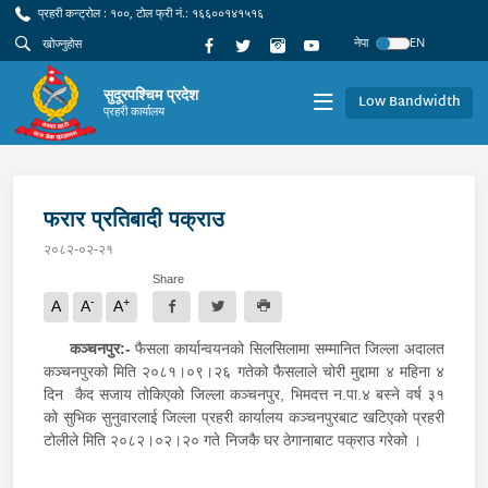
प्रहरी कन्ट्रोल : १००, टोल फ्री नं.: १६६००१४१५१६
नेपा
EN
सुदूरपश्चिम प्रदेश
Low Bandwidth
प्रहरी कार्यालय
फरार प्रतिबादी पक्राउ
२०८२-०२-२१
Share
-
+
A
A
A
कञ्चनपुर:-
फैसला कार्यान्वयनको सिलसिलामा सम्मानित जिल्ला अदालत
कञ्चनपुरको मिति २०८१।०९।२६ गतेको फैसलाले चोरी मुद्दामा ४ महिना ४
दिन कैद सजाय तोकिएको जिल्ला कञ्चनपुर, भिमदत्त न.पा.४ बस्ने वर्ष ३१
को सुभिक सुनुवारलाई जिल्ला प्रहरी कार्यालय कञ्चनपुरबाट खटिएको प्रहरी
टोलीले मिति २०८२।०२।२० गते निजकै घर ठेगानाबाट पक्राउ गरेको ।