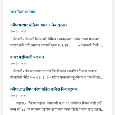
सम्बन्धित समाचार
अवैध भन्सार छलिका सामान नियन्त्रणमा
२०८३-०४-२१
कैलाली:- कैलाली जिल्लाको विभिन्न स्थानहरुबाट अवैध रुपमा भारतबाट
भन्सार छलि गरी ल्याएका अन्दाजी मूल्य रु.१,३७,०००।– बराबरको चिनी,
कुर्ति सेट, विभिन्न किसिमका मोबाइल कभर लगायतका सामानहरु बुधबार
फरार प्रतिवादी पक्राउ
जिल्ला प्रहरी कार्यालय कैलाली तथा मातहत कार्यालयबाट खटिएको प्रहरीले
बेवारिसे अवस्थामा फेला पारी आवश्यक प्रक्रिया पुरा गरी नियन्त्रणमा लिएको
२०८३-०४-२१
छ । कञ्चनपुर:- कञ्चनपुर जिल्लाको विभिन्न स्थानहरुबाट अवैध रुपमा
कैलाली:- फैसला कार्यान्वयनको सिलसिलामा सम्मानित जिल्ला अदालत
भारतबाट भन्सार छलि गरी ल्याएका अन्दाजी मूल्य रु.२९,६००।– बराबरको
कैलालीको मिति २०८१।०३।३० गतेको फैसलाले बहु-बिबाह र वाल-बिबाह
पेय पदार्थ, पानीपुरी, बोइलर कुखुरा, प्लाष्टिक झिल्ली लगायतका सामानहरु
मुद्दामा १ बर्ष कैद सजाय र रु.१३,०००।- ( तेह्र हजार जरिवाना ) जरिवाना
बुधबार जिल्ला प्रहरी कार्यालय कञ्चनपुर मातहत कार्यालयबाट खटिएको
अवैध लागूऔषध चरेश सहित मानिस नियन्त्रणमा
तोकिएको टिकापुर न.पा.१ बस्ने बर्ष ४७ को तिला चन्द्र शर्मालाई इलाका
प्रहरीले बेवारिसे अवस्थामा फेला पारी आवश्यक प्रक्रिया पुरा गरी
प्रहरी कार्यालय टिकापुर, कैलालीबाट खटिएको प्रहरीले बुधबार दिउँसो निजकै
२०८३-०४-२१
नियन्त्रणमा लिएको छ ।
घर ठेगानाबाट पक्राउ गरेको छ ।
बझाङ:- जिल्ला बझाङ जयपृथ्वी न.पा.११ धामीलेख स्थित सोही ठाउँ
बस्ने बर्ष ४८ को जयराज जोशीले सञ्चालन गरेको जोशी किराना एण्ड वाइन