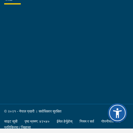
© २०२१ - नेपाल प्रहरी । सर्वाधिकार सुरक्षित
साइट सूची
पृष्ठ भ्रमण: ४२५४०
ईमेल हेर्नुहोस्
नियम र सर्त
गोपनीयता नीति
प्रतिक्रिया / जिज्ञासा