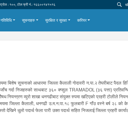
न्ट्रोल : १००, टोल फ्री नं.: १६६००१४१५१६
गतिविधि
सूचनाहरु
सुरक्षित र सुरक्षा
करियर
िशेष सुचनाको आधारमा जिल्ला कैलाली गोदावरी न.पा.२ तेघरीबाट पैदल हिडिरह
चेकजाँच गर्दा निजहरुको साथबाट ३६० क्प्सुल TRAMADOL (३६ पत्ता) प्रतिवन्
ूऔषध नियन्त्रण व्युरो शाखा धनगढीबाट संयुक्त रुपमा खटिएको प्रहरी टोलील
जिल्ला कैलाली, धनगढी उ.म.न.पा.१८ फुलबारी F गाँउ वस्ने बर्ष २८ को के
ो देखिने धुलो पदार्थ फेला पारी उक्त पदार्थ सहित निजलाई जिल्ला प्रहरी कार