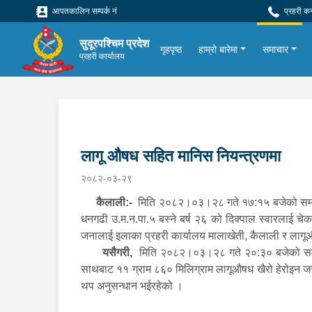
आपतकालिन सम्पर्क नं
प्रहरी क
सुदूरपश्चिम प्रदेश
गृहपृष्ठ
हाम्रो बारेमा
समाचार
प्रहरी कार्यालय
लागू औषध सहित मानिस नियन्त्रणमा
२०८२-०३-२९
कैलाली:-
मिति २०८२।०३।२८ गते १७:१५ बजेको समयमा ब
धनगढी उ.म.न.पा.५ बस्ने बर्ष २६ को दिक्पाल स्वारलाई 
जनालाई इलाका प्रहरी कार्यालय मालाखेती, कैलाली र लाग
यसैगरी,
मिति २०८२।०३।२८ गते २०:३० बजेको समयमा 
साथबाट ११ ग्राम ८६० मिलिग्राम लागूऔषध खैरो हेरोइन जस्त
थप अनुसन्धान भईरहेको ।