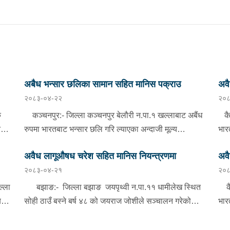
अबैध भन्सार छलिका सामान सहित मानिस पक्राउ
अवै
२०८३-०४-२२
२०८
क
कञ्चनपुर:- जिल्ला कञ्चनपुर बेलौरी न.पा.१ खल्लाबाट अबैंध
कैल
न
रुपमा भारतबाट भन्सार छलि गरि ल्याएका अन्दाजी मूल्य
भार
रु.५७,०००।- बराबरको ३ क्विन्टल ५० किलो तोरी र ४ थान
रु.
अवैध लागूऔषध चरेश सहित मानिस नियन्त्रणमा
अवै
साइकल सहित लखिमपुर खिरी बसही कलौनी वस्ने बर्ष २२ को
मोब
२०८३-०४-२१
२०८
हरी
सन्तोश कुमार, वर्ष २० को अनुज गुप्ता, वर्ष २४ को सञ्जय कुमार
कार
ी
र वर्ष २१ को मनोज कुमारलाई प्रहरी चौकी फटैया,
बेव
ल्ला
बझाङ:- जिल्ला बझाङ जयपृथ्वी न.पा.११ धामीलेख स्थित
कैल
कञ्चनपुरबाट खटिएको प्रहरीले बिहिबार राति फेला पारी चारै
नियन्त्
हु-
सोही ठाउँ बस्ने बर्ष ४८ को जयराज जोशीले सञ्चालन गरेको
भार
जनालाई नियन्त्रणमा लिएको छ । यसैगरी, सोही न.पा.२
विभ
 (
जोशी किराना एण्ड वाइन कर्नर पसलबाट ५० ग्राम ५१ मिलिग्राम
रु.
बैजुडाँडाबाट अवैध रुपमा भारतबाट भन्सार छलि गरी ल्याएका
ल्य
्ने
लागूऔषध चरेश जस्तो देखिने कालो पदार्थ, तौल गर्ने हाते तराजु
दान