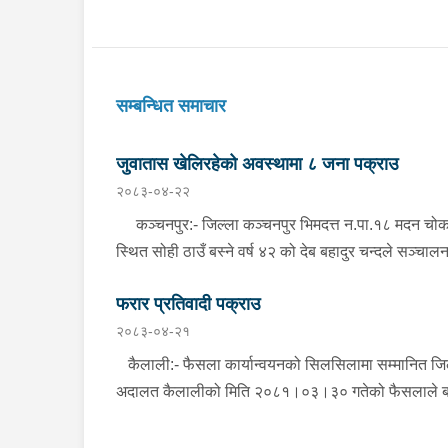
सम्बन्धित समाचार
जुवातास खेलिरहेको अवस्थामा ८ जना पक्राउ
२०८३-०४-२२
कञ्चनपुर:- जिल्ला कञ्चनपुर भिमदत्त न.पा.१८ मदन चो
स्थित सोही ठाउँ बस्ने वर्ष ४२ को देब बहादुर चन्दले सञ्चाल
गरेको देबु होटेलमा जुवातास खेलिरहेको अवस्थामा निज देब
फरार प्रतिवादी पक्राउ
बहादुर चन्द सहित ८ जनालाई बिहीबार साँझ गोप्य सुचनाको
२०८३-०४-२१
आधारमा जिल्ला प्रहरी कार्यालय कञ्चनपुरबाट खटिएको प्र
टोलीले नगद रु.५५,०८०।- ( पचपन्न हजार असी) र २ गड्ड
कैलाली:- फैसला कार्यान्वयनको सिलसिलामा सम्मानित जि
तास सहित पक्राउ गरेको छ । यस सम्बन्धमा प्रहरीले
अदालत कैलालीको मिति २०८१।०३।३० गतेको फैसलाले ब
अनुसन्धान गरिरहेको छ ।
बिबाह र वाल-बिबाह मुद्दामा १ बर्ष कैद सजाय र रु.१३,०००।-
तेह्र हजार जरिवाना ) जरिवाना तोकिएको टिकापुर न.पा.१ बस