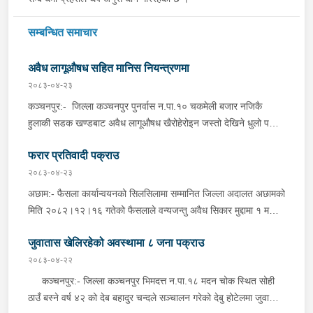
सम्बन्धित समाचार
अवैध लागूऔषध सहित मानिस नियन्त्रणमा
२०८३-०४-२३
कञ्चनपुर:- जिल्ला कञ्चनपुर पुनर्वास न.पा.१० चकमेली बजार नजिकै
हुलाकी सडक खण्डबाट अवैध लागूऔषध खैरोहेरोइन जस्तो देखिने धुलो पदार्थ
१ ग्राम ४१० मिलिग्राम, Nitrzpm-2 Tablets, Spamsmo-4 Tablets
फरार प्रतिवादी पक्राउ
र Nitrazepam-24 Tablets सहित जिल्ला कैलाली, धनगढी
उ.म.न.पा.वडा नं ४ चौराह बस्ने वर्ष ३० को मनिष भट्ट, ऐ.ऐ.वडा नं ३ बडरा
२०८३-०४-२३
बस्ने वर्ष ३० को हरि भन्ने हरिष खड्का र ऐ.ऐ. बस्ने वर्ष ३० को बिरेन्द्र
अछाम:- फैसला कार्यान्वयनको सिलसिलामा सम्मानित जिल्ला अदालत अछामको
चौधरीलाई इलाका प्रहरी कार्यालय त्रिभुवनबस्ती, कञ्चनपुरबाट खटिएको
मिति २०८२।१२।१६ गतेको फैसलाले वन्यजन्तु अवैध सिकार मुद्दामा १ महिना
प्रहरी टोलीले शुक्रबार दिउँसो शंका लागि चेकजाँच गर्दा उक्त पदार्थ फेला पारी
कैद सजाय र रु.५,०००।– ( पाँच हजार ) जरिवाना तोकिएको जिल्ला अछाम
पक्राउ गरेको छ । यसैगरी, जिल्ला कञ्चनपुर पुनर्वास न.पा.१० चकमेली
जुवातास खेलिरहेको अवस्थामा ८ जना पक्राउ
बान्निगढी जयगढ गा.पा. वडा नं ६ दर्ना बस्ने भिम बहादुर साउँदलाई प्रहरी
बजार नजिकै हुलाकी सडक खण्डबाट अवैध लागूऔषध खैरोहेरोइन जस्तो
चौकी जयगढ,अछामबाट खटिएको प्रहरी टोलीले शुक्रबार दिउँसो निजको घर
२०८३-०४-२२
देखिने धुलो पदार्थ ३६० मिलिग्राम सहित जिल्ला कैलाली, धनगढी
ठेगानाबाट पक्राउ गरेको छ ।
कञ्चनपुर:- जिल्ला कञ्चनपुर भिमदत्त न.पा.१८ मदन चोक स्थित सोही
उ.म.न.पा.वडा नं २ चौराह बस्ने वर्ष २७ को नरेन्द्र बहादुर विष्टलाई इलाका
ठाउँ बस्ने वर्ष ४२ को देब बहादुर चन्दले सञ्चालन गरेको देबु होटेलमा जुवातास
प्रहरी कार्यालय त्रिभुवनबस्ती, कञ्चनपुरबाट खटिएको प्रहरी टोलीले