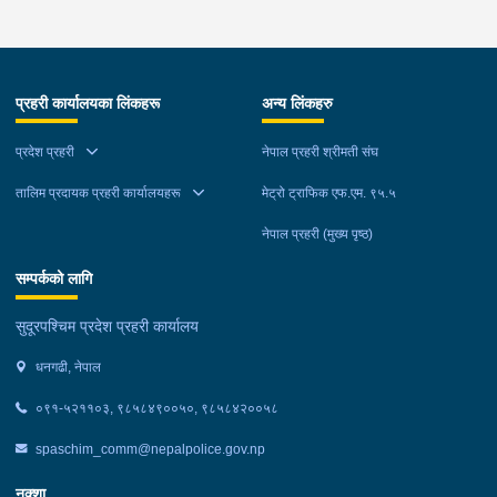
घर ठेगानाबाट पक्राउ गरेको छ ।
प्रहरी कार्यालयका लिंकहरू
अन्य लिंकहरु
प्रदेश प्रहरी
नेपाल प्रहरी श्रीमती संघ
तालिम प्रदायक प्रहरी कार्यालयहरू
मेट्रो ट्राफिक एफ.एम. ९५.५
नेपाल प्रहरी (मुख्य पृष्ठ)
सम्पर्कको लागि
सुदूरपश्चिम प्रदेश प्रहरी कार्यालय
धनगढी, नेपाल
०९१-५२११०३, ९८५८४९००५०, ९८५८४२००५८
spaschim_comm@nepalpolice.gov.np
नक्शा