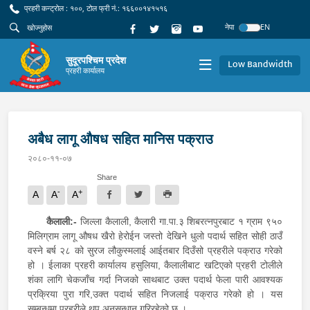
प्रहरी कन्ट्रोल : १००, टोल फ्री नं.: १६६००१४१५१६
नेपा
EN
सुदूरपश्चिम प्रदेश
Low Bandwidth
प्रहरी कार्यालय
अबैध लागू औषध सहित मानिस पक्राउ
२०८०-११-०७
Share
-
+
A
A
A
कैलाली:-
जिल्ला कैलाली, कैलारी गा.पा.३ शिबरत्नपुरबाट १ ग्राम ९५०
मिलिग्राम लागू औषध खैरो हेरोईन जस्तो देखिने धुलो पदार्थ सहित सोही ठाउँ
वस्ने बर्ष २८ को सुरज लौकुस्मलाई आईतबार दिउँसो प्रहरीले पक्राउ गरेको
हो । ईलाका प्रहरी कार्यालय हसुलिया, कैलालीबाट खटिएको प्रहरी टोलीले
शंका लागि चेकजाँच गर्दा निजको साथबाट उक्त पदार्थ फेला पारी आवश्यक
प्रक्रिया पुरा गरि,उक्त पदार्थ सहित निजलाई पक्राउ गरेको हो । यस
सम्बन्धमा प्रहरीले थप अनुसन्धान गरिरहेको छ ।