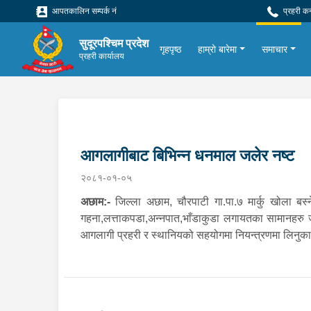
आपतकालिन सम्पर्क नं
प्रहरी क
सुदूरपश्चिम प्रदेश
गृहपृष्ठ
हाम्रो बारेमा
समाचार
प्रहरी कार्यालय
आगलागीबाट बिभिन्न धनमाल जलेर नष्ट
२०८१-०१-०५
अछाम:-
जिल्ला अछाम, चौरपाटी गा.पा.७ मार्कु खोला बस
गहना,लत्ताकपडा,अन्नपात,भाँडाकुडा लगायतका सामानहरु 
आगलागी प्रहरी र स्थानियको सहयोगमा नियन्त्रणमा लिनुका