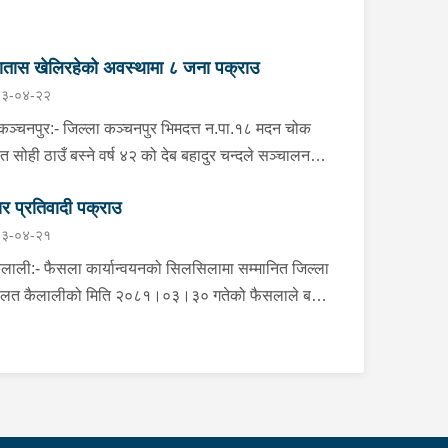
ातास खेलिरहेको अवस्थामा ८ जना पक्राउ
३-०४-२२
चनपुर:- जिल्ला कञ्चनपुर भिमदत्त न.पा.१८ मदन चोक
ित सोही ठाउँ बस्ने वर्ष ४२ को देब बहादुर चन्दले सञ्चालन
को देबु होटेलमा जुवातास खेलिरहेको अवस्थामा निज देब
र प्रतिवादी पक्राउ
दुर चन्द सहित ८ जनालाई बिहीबार साँझ गोप्य सुचनाको
३-०४-२१
रमा जिल्ला प्रहरी कार्यालय कञ्चनपुरबाट खटिएको प्रहरी
ीले नगद रु.५५,०८०।- ( पचपन्न हजार असी) र २ गड्डी
ाली:- फैसला कार्यान्वयनको सिलसिलामा सम्मानित जिल्ला
 सहित पक्राउ गरेको छ । यस सम्बन्धमा प्रहरीले
लत कैलालीको मिति २०८१।०३।३० गतेको फैसलाले बहु-
सन्धान गरिरहेको छ ।
ाह र वाल-बिबाह मुद्दामा १ बर्ष कैद सजाय र रु.१३,०००।- (
्र हजार जरिवाना ) जरिवाना तोकिएको टिकापुर न.पा.१ बस्ने
ष ४७ को तिला चन्द्र शर्मालाई इलाका प्रहरी कार्यालय
ापुर, कैलालीबाट खटिएको प्रहरीले बुधबार दिउँसो निजकै
ठेगानाबाट पक्राउ गरेको छ ।