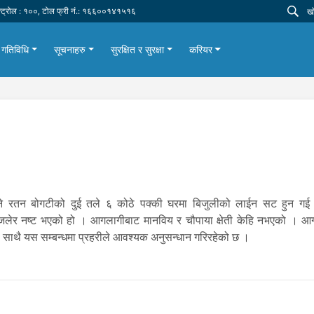
न्ट्रोल : १००, टोल फ्री नं.: १६६००१४१५१६
गतिविधि
सूचनाहरु
सुरक्षित र सुरक्षा
करियर
्ने रतन बोगटीको दुई तले ६ कोठे पक्की घरमा बिजुलीको लाईन सट हुन गई म
जलेर नष्ट भएको हो । आगलागीबाट मानविय र चौपाया क्षेती केहि नभएको । आ
 साथै यस सम्बन्धमा प्रहरीले आवश्यक अनुसन्धान गरिरहेको छ ।