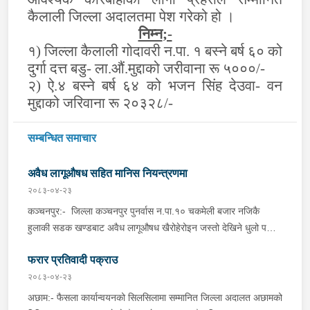
कैलाली जिल्ला अदालतमा पेश गरेको हो ।
निम्न
;-
१) जिल्ला कैलाली गोदावरी न.पा. १ बस्ने बर्ष ६० को
दुर्गा दत्त बडु- ला.औं.मुद्दाको जरीवाना रू ५०००/-
२) ऐ.४ बस्ने बर्ष ६४ को भजन सिंह देउवा- वन
मुद्दाको जरिवाना रू २०३२८/-
सम्बन्धित समाचार
अवैध लागूऔषध सहित मानिस नियन्त्रणमा
२०८३-०४-२३
कञ्चनपुर:- जिल्ला कञ्चनपुर पुनर्वास न.पा.१० चकमेली बजार नजिकै
हुलाकी सडक खण्डबाट अवैध लागूऔषध खैरोहेरोइन जस्तो देखिने धुलो पदार्थ
१ ग्राम ४१० मिलिग्राम, Nitrzpm-2 Tablets, Spamsmo-4 Tablets
फरार प्रतिवादी पक्राउ
र Nitrazepam-24 Tablets सहित जिल्ला कैलाली, धनगढी
उ.म.न.पा.वडा नं ४ चौराह बस्ने वर्ष ३० को मनिष भट्ट, ऐ.ऐ.वडा नं ३ बडरा
२०८३-०४-२३
बस्ने वर्ष ३० को हरि भन्ने हरिष खड्का र ऐ.ऐ. बस्ने वर्ष ३० को बिरेन्द्र
अछाम:- फैसला कार्यान्वयनको सिलसिलामा सम्मानित जिल्ला अदालत अछामको