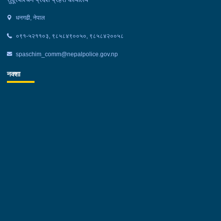
धनगढी, नेपाल
०९१-५२११०३, ९८५८४९००५०, ९८५८४२००५८
spaschim_comm@nepalpolice.gov.np
नक्शा