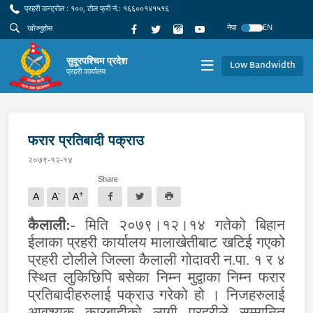
प्रहरी कन्ट्रोल : १००, टोल फ्री नं.: १६६००१४१५१६
नेपा
EN
सुदूरपश्चिम प्रदेश
Low Bandwidth
प्रहरी कार्यालय
फरार प्रतिबादी पक्राउ
२०७९-१२-१४
Share
-
+
A
A
A
कैलाली:-
मिति २०७९।१२।१४ गतेको बिहान
ईलाका प्रहरी कार्यालय मालाखेतीबाट खटिई गएको
प्रहरी टोलीले जिल्ला कैलाली गोदावरी न.पा. १ र ४
स्थित लुकिछिपि बसेका निम्न मुद्वाका निम्न फरार
प्रतिबादीहरुलाई पक्राउ गरेको हो । निजहरुलाई
आवश्यक कारबाहीको लागी प्रहरीले सम्मानित