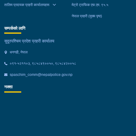
तालिम प्रदायक प्रहरी कार्यालयहरू
मेट्रो ट्राफिक एफ.एम. ९५.५
नेपाल प्रहरी (मुख्य पृष्ठ)
सम्पर्कको लागि
सुदूरपश्चिम प्रदेश प्रहरी कार्यालय
धनगढी, नेपाल
०९१-५२११०३, ९८५८४९००५०, ९८५८४२००५८
spaschim_comm@nepalpolice.gov.np
नक्शा