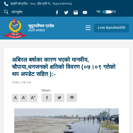
प्रहरी कन्ट्रोल : १००, टोल फ्री नं.: १६६००१४१५१६
नेपा
EN
सुदूरपश्चिम प्रदेश
Low Bandwidth
प्रहरी कार्यालय
अबिरल बर्षाका कारण भएको मानवीय,
चौपाया,धनजनको क्षतिको विवरण (०७।०९ गतेको
थप अपडेट सहित ):-
२०७८-०७-०७
Share
-
+
A
A
A