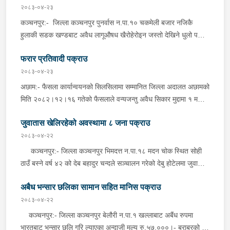
२०८३-०४-२३
कञ्चनपुर:- जिल्ला कञ्चनपुर पुनर्वास न.पा.१० चकमेली बजार नजिकै
हुलाकी सडक खण्डबाट अवैध लागूऔषध खैरोहेरोइन जस्तो देखिने धुलो पदार्थ
१ ग्राम ४१० मिलिग्राम, Nitrzpm-2 Tablets, Spamsmo-4 Tablets
फरार प्रतिवादी पक्राउ
र Nitrazepam-24 Tablets सहित जिल्ला कैलाली, धनगढी
उ.म.न.पा.वडा नं ४ चौराह बस्ने वर्ष ३० को मनिष भट्ट, ऐ.ऐ.वडा नं ३ बडरा
२०८३-०४-२३
बस्ने वर्ष ३० को हरि भन्ने हरिष खड्का र ऐ.ऐ. बस्ने वर्ष ३० को बिरेन्द्र
अछाम:- फैसला कार्यान्वयनको सिलसिलामा सम्मानित जिल्ला अदालत अछामको
चौधरीलाई इलाका प्रहरी कार्यालय त्रिभुवनबस्ती, कञ्चनपुरबाट खटिएको
मिति २०८२।१२।१६ गतेको फैसलाले वन्यजन्तु अवैध सिकार मुद्दामा १ महिना
प्रहरी टोलीले शुक्रबार दिउँसो शंका लागि चेकजाँच गर्दा उक्त पदार्थ फेला पारी
कैद सजाय र रु.५,०००।– ( पाँच हजार ) जरिवाना तोकिएको जिल्ला अछाम
पक्राउ गरेको छ । यसैगरी, जिल्ला कञ्चनपुर पुनर्वास न.पा.१० चकमेली
जुवातास खेलिरहेको अवस्थामा ८ जना पक्राउ
बान्निगढी जयगढ गा.पा. वडा नं ६ दर्ना बस्ने भिम बहादुर साउँदलाई प्रहरी
बजार नजिकै हुलाकी सडक खण्डबाट अवैध लागूऔषध खैरोहेरोइन जस्तो
चौकी जयगढ,अछामबाट खटिएको प्रहरी टोलीले शुक्रबार दिउँसो निजको घर
२०८३-०४-२२
देखिने धुलो पदार्थ ३६० मिलिग्राम सहित जिल्ला कैलाली, धनगढी
ठेगानाबाट पक्राउ गरेको छ ।
कञ्चनपुर:- जिल्ला कञ्चनपुर भिमदत्त न.पा.१८ मदन चोक स्थित सोही
उ.म.न.पा.वडा नं २ चौराह बस्ने वर्ष २७ को नरेन्द्र बहादुर विष्टलाई इलाका
ठाउँ बस्ने वर्ष ४२ को देब बहादुर चन्दले सञ्चालन गरेको देबु होटेलमा जुवातास
प्रहरी कार्यालय त्रिभुवनबस्ती, कञ्चनपुरबाट खटिएको प्रहरी टोलीले
खेलिरहेको अवस्थामा निज देब बहादुर चन्द सहित ८ जनालाई बिहीबार साँझ
शुक्रबार दिउँसो शंका लागि चेकजाँच गर्दा उक्त पदार्थ फेला पारी पक्राउ गरेको
अबैध भन्सार छलिका सामान सहित मानिस पक्राउ
गोप्य सुचनाको आधारमा जिल्ला प्रहरी कार्यालय कञ्चनपुरबाट खटिएको
छ ।
प्रहरी टोलीले नगद रु.५५,०८०।- ( पचपन्न हजार असी) र २ गड्डी तास
२०८३-०४-२२
सहित पक्राउ गरेको छ । यस सम्बन्धमा प्रहरीले अनुसन्धान गरिरहेको छ ।
कञ्चनपुर:- जिल्ला कञ्चनपुर बेलौरी न.पा.१ खल्लाबाट अबैंध रुपमा
भारतबाट भन्सार छलि गरि ल्याएका अन्दाजी मूल्य रु.५७,०००।- बराबरको ३