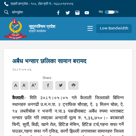
प्रहरी कन्ट्रोल : १००, टोल फ्री नं.: १६६००१४१५१६
नेपा
EN
सुदूरपश्चिम प्रदेश
Low Bandwidth
प्रहरी कार्यालय
अबैध भन्सार छलिका सामान बरामद
२०८१-०५-०६
Share
-
+
A
A
A
कैलाली
:- मिति २०८१।०५।०५ गते कैलाली जिल्लाको बिभिन्न
स्थानहरु धनगढी उ.म.न.पा. २ ट्राफिक चौराहा, ऐ. ३ मिलन चोक, ऐ.
१४ लब्लीचोक र भजनी न.पा.३ पकडीयाबाट अबैंध रुपमा भारतबाट
भन्सार छलि गरि ल्याएका अन्दाजी मूल्य रु. १,३६,७५०।– बराबरको
चिनी, सुर्ती, बिडी, खाने तेल, हिटिङ मेसिन, हिटिङ टर्च,गहना सफा गर्ने
पाउडर,गहना सफा गर्ने एसिड, कार्गो झिल्ली लगायतका सामानहरु जिल्ला