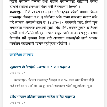
प्रहरी कार्यालय कैलाली तथा मातहत कार्यालयबाट खटिएको प्रहरी
टोलीले वेवारिसे अवस्थामा फेला पारी नियन्त्रणमा लिएको ।
कञ्चनपुर
:- मिति २०८१।०५।०५ गते १६:३० बजेको समयमा जिल्ला
कञ्चनपुर, भिमदत्त न.पा. २ भाँसीबाट अबैंध रुपमा भारतबाट भन्सार छलि
गरि ल्याएका अन्दाजी मूल्य रु. ६८,४२०।– बराबरको पराद, लिची जुस
लगायतका सामानहरु अस्थायी प्रहरी बिट भाँसी, कञ्चनपुरबाट खटिएको
प्रहरी गस्ती टोलीले महेन्द्रनगरबाट बाजुरा जाने ना ७ ख ५३३५ बसमा
चेकजाँच गर्ने क्रममा फेला पारी आवश्यक कारवाहीको लागी भन्सार
कार्यालय गड्डाचौकी पठाउने प्रक्रिया भईरहेको ।
सम्बन्धित समाचार
जुवातास खेलिरहेको अवस्थामा ८ जना पक्राउ
२०८३-०४-२२
कञ्चनपुर:- जिल्ला कञ्चनपुर भिमदत्त न.पा.१८ मदन चोक स्थित सोही
ठाउँ बस्ने वर्ष ४२ को देब बहादुर चन्दले सञ्चालन गरेको देबु होटेलमा जुवातास
खेलिरहेको अवस्थामा निज देब बहादुर चन्द सहित ८ जनालाई बिहीबार साँझ
अबैध भन्सार छलिका सामान सहित मानिस पक्राउ
गोप्य सुचनाको आधारमा जिल्ला प्रहरी कार्यालय कञ्चनपुरबाट खटिएको
प्रहरी टोलीले नगद रु.५५,०८०।- ( पचपन्न हजार असी) र २ गड्डी तास
२०८३-०४-२२