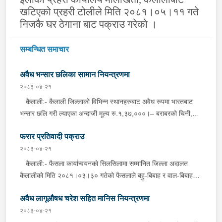
खटिएको प्रहरी टोलीले मिति २०८१।०५।११ गते
निजकै घर ठेगाना बाट पक्राउ गरेको ।
सम्बन्धित समाचार
अवैध भन्सार छलिका सामान नियन्त्रणमा
२०८३-०४-२१
कैलाली:- कैलाली जिल्लाको विभिन्न स्थानहरुबाट अवैध रुपमा भारतबाट
भन्सार छलि गरी ल्याएका अन्दाजी मूल्य रु.१,३७,०००।– बराबरको चिनी,
कुर्ति सेट, विभिन्न किसिमका मोबाइल कभर लगायतका सामानहरु बुधबार
फरार प्रतिवादी पक्राउ
जिल्ला प्रहरी कार्यालय कैलाली तथा मातहत कार्यालयबाट खटिएको प्रहरीले
बेवारिसे अवस्थामा फेला पारी आवश्यक प्रक्रिया पुरा गरी नियन्त्रणमा लिएको
२०८३-०४-२१
छ । कञ्चनपुर:- कञ्चनपुर जिल्लाको विभिन्न स्थानहरुबाट अवैध रुपमा
कैलाली:- फैसला कार्यान्वयनको सिलसिलामा सम्मानित जिल्ला अदालत
भारतबाट भन्सार छलि गरी ल्याएका अन्दाजी मूल्य रु.२९,६००।– बराबरको
कैलालीको मिति २०८१।०३।३० गतेको फैसलाले बहु-बिबाह र वाल-बिबाह
पेय पदार्थ, पानीपुरी, बोइलर कुखुरा, प्लाष्टिक झिल्ली लगायतका सामानहरु
मुद्दामा १ बर्ष कैद सजाय र रु.१३,०००।- ( तेह्र हजार जरिवाना ) जरिवाना
बुधबार जिल्ला प्रहरी कार्यालय कञ्चनपुर मातहत कार्यालयबाट खटिएको
अवैध लागूऔषध चरेश सहित मानिस नियन्त्रणमा
तोकिएको टिकापुर न.पा.१ बस्ने बर्ष ४७ को तिला चन्द्र शर्मालाई इलाका
प्रहरीले बेवारिसे अवस्थामा फेला पारी आवश्यक प्रक्रिया पुरा गरी
प्रहरी कार्यालय टिकापुर, कैलालीबाट खटिएको प्रहरीले बुधबार दिउँसो निजकै
२०८३-०४-२१
नियन्त्रणमा लिएको छ ।