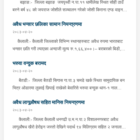
घर ठेगानाबाट पक्राउ गरेको छ ।
बझाङ:- जिल्ला बझाङ जयपृथ्वी न.पा.११ धामीलेख स्थित सोही ठाउँ
बस्ने बर्ष ४८ को जयराज जोशीले सञ्चालन गरेको जोशी किराना एण्ड वाइन
कर्नर पसलबाट ५० ग्राम ५१ मिलिग्राम लागूऔषध चरेश जस्तो देखिने कालो
अवैध भन्सार छलिका सामान नियन्त्रणमा
पदार्थ, तौल गर्ने हाते तराजु थान-१ र नगद रु.१२,४००।- सहित बुधबार
दिउँसो प्रहरीले पक्राउ गरेको छ । जिल्ला प्रहरी कार्यालय बझाङबाट
२०८३-०४-२०
खटिएको प्रहरी टोलीले निजले सञ्चालन गरेको पसलमा खानतलासी गर्दा
कैलाली:- कैलाली जिल्लाको विभिन्न स्थानहरुबाट अवैध रुपमा भारतबाट
पसल भित्र लुकाई छिपाई राखेको अवस्थामा उक्त पदार्थ फेला पारी पक्राउ
भन्सार छलि गरी ल्याएका अन्दाजी मूल्य रु.१,६६,४००।– बराबरको बिडी,
गरेको छ । यस सम्बन्धमा प्रहरीले आवश्यक अनुसन्धान गरिरहेको छ ।
सुर्ति, कुर्ति, सुटपिस, मटर दाना लगायतका सामानहरु मंगलबार जिल्ला प्रहरी
भरुवा वन्दुक बरामद
कार्यालय कैलाली तथा मातहत कार्यालयबाट खटिएको प्रहरीले बेवारिसे
अवस्थामा फेला पारी आवश्यक प्रक्रिया पुरा गरी नियन्त्रणमा लिएको छ ।
२०८३-०४-२०
कञ्चनपुर:- कञ्चनपुर जिल्लाको विभिन्न स्थानहरुबाट अवैध रुपमा भारतबाट
बैतडी:- जिल्ला बैतडी सिगास गा.पा.३ चमडे खर्क स्थित सामुदायिक बन
भन्सार छलि गरी ल्याएका अन्दाजी मूल्य रु.८२,७९०।– बराबरको पेय पदार्थ,
भित्र ओडारमा लुकाई छिपाई राखेको बेवारिसे भरुवा बन्दुक थान-१ नाल
बिडी, सुर्ति, नमकिन, फलफुल, थान कपडा लगायतका सामानहरु मंगलबार
मंगलबार साँझ प्रहरीले बरामद गरेको छ । गोप्य सुचनाको अधारमा प्रहरी
जिल्ला प्रहरी कार्यालय कञ्चनपुर मातहत कार्यालयबाट खटिएको प्रहरीले
अवैध लागूऔषध सहित मानिस नियन्त्रणमा
चौकी गाँजरी, बैतडीबाट खटिएको प्रहरीले उक्त ओडारमा लुकाई छिपाई
बेवारिसे अवस्थामा फेला पारी आवश्यक प्रक्रिया पुरा गरी नियन्त्रणमा लिएको
बेवारिसे अवस्थामा फेला पारी बरामद गरेको छ । यस सम्बन्धमा प्रहरीले थप
२०८३-०४-२०
छ ।
अनुसन्धान गरिरहेको छ ।
कैलाली:- जिल्ला कैलाली धनगढी उ.म.न.पा.२ विशालनगरबाट अवैध
लागूऔषध खैरो हेरोइन जस्तो देखिने पदार्थ ९४ मिलिग्राम सहित २ जनालाई
मंगलबार दिउँसो प्रहरीले पक्राउ गरेको छ । पक्राउ पर्नेहरूमा सोही ठाउँ बस्ने