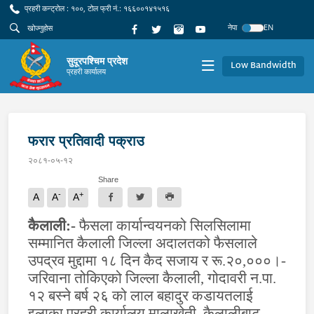
प्रहरी कन्ट्रोल : १००, टोल फ्री नं.: १६६००१४१५१६
नेपा
EN
सुदूरपश्चिम प्रदेश
Low Bandwidth
प्रहरी कार्यालय
फरार प्रतिवादी पक्राउ
२०८१-०५-१२
Share
-
+
A
A
A
कैलाली:-
फैसला कार्यान्वयनको सिलसिलामा
सम्मानित कैलाली जिल्ला अदालतको फैसलाले
उपद्रव मुद्दामा १८ दिन कैद सजाय र रू.२०,०००।-
जरिवाना तोकिएको जिल्ला कैलाली
,
गोदावरी न.पा.
१२ बस्ने बर्ष २६ को लाल बहादुर कडायतलाई
इलाका प्रहरी कार्यालय मालाखेती
,
कैलालीबाट