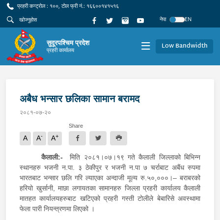
प्रहरी कन्ट्रोल : १००, टोल फ्री नं.: १६६००१४१५१६
नेपा
EN
सुदूरपश्चिम प्रदेश
Low Bandwidth
प्रहरी कार्यालय
अबैध भन्सार छलिका सामान बरामद
२०८१-०७-२०
Share
-
+
A
A
A
कैलाली:-
मिति २०८१।०७।१९ गते कैलाली जिल्लाको बिभिन्न
स्थानहरु भजनी न.पा. ३ ठेकीपुर र भजनी न.पा ७ चर्राबाट अबैंध रुपमा
भारतबाट भन्सार छलि गरि ल्याएका अन्दाजी मूल्य रु.५०,०००।– बराबरको
हरियो खुर्सानी, माछा लगायतका सामानहरु जिल्ला प्रहरी कार्यालय कैलाली
मातहत कार्यालयहरुबाट खटिएको प्रहरी गस्ती टोलीले बेबारिसे अवस्थामा
फेला पारी नियन्त्रणमा लिएको ।