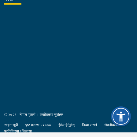
© २०२१ - नेपाल प्रहरी । सर्वाधिकार सुरक्षित
साइट सूची
पृष्ठ भ्रमण: ४२५५०
ईमेल हेर्नुहोस्
नियम र सर्त
गोपनीयता नीति
प्रतिक्रिया / जिज्ञासा