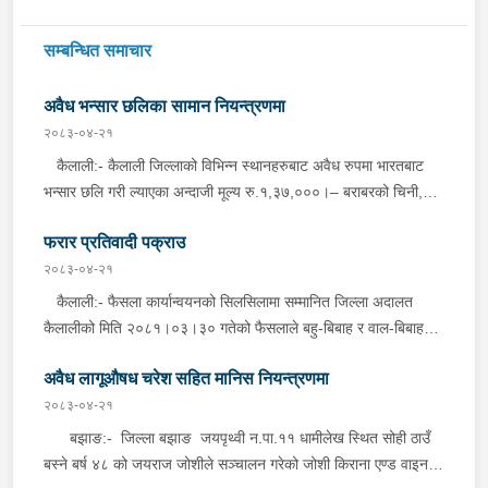
सम्बन्धित समाचार
अवैध भन्सार छलिका सामान नियन्त्रणमा
२०८३-०४-२१
कैलाली:- कैलाली जिल्लाको विभिन्न स्थानहरुबाट अवैध रुपमा भारतबाट
भन्सार छलि गरी ल्याएका अन्दाजी मूल्य रु.१,३७,०००।– बराबरको चिनी,
कुर्ति सेट, विभिन्न किसिमका मोबाइल कभर लगायतका सामानहरु बुधबार
फरार प्रतिवादी पक्राउ
जिल्ला प्रहरी कार्यालय कैलाली तथा मातहत कार्यालयबाट खटिएको प्रहरीले
बेवारिसे अवस्थामा फेला पारी आवश्यक प्रक्रिया पुरा गरी नियन्त्रणमा लिएको
२०८३-०४-२१
छ । कञ्चनपुर:- कञ्चनपुर जिल्लाको विभिन्न स्थानहरुबाट अवैध रुपमा
कैलाली:- फैसला कार्यान्वयनको सिलसिलामा सम्मानित जिल्ला अदालत
भारतबाट भन्सार छलि गरी ल्याएका अन्दाजी मूल्य रु.२९,६००।– बराबरको
कैलालीको मिति २०८१।०३।३० गतेको फैसलाले बहु-बिबाह र वाल-बिबाह
पेय पदार्थ, पानीपुरी, बोइलर कुखुरा, प्लाष्टिक झिल्ली लगायतका सामानहरु
मुद्दामा १ बर्ष कैद सजाय र रु.१३,०००।- ( तेह्र हजार जरिवाना ) जरिवाना
बुधबार जिल्ला प्रहरी कार्यालय कञ्चनपुर मातहत कार्यालयबाट खटिएको
अवैध लागूऔषध चरेश सहित मानिस नियन्त्रणमा
तोकिएको टिकापुर न.पा.१ बस्ने बर्ष ४७ को तिला चन्द्र शर्मालाई इलाका
प्रहरीले बेवारिसे अवस्थामा फेला पारी आवश्यक प्रक्रिया पुरा गरी
प्रहरी कार्यालय टिकापुर, कैलालीबाट खटिएको प्रहरीले बुधबार दिउँसो निजकै
२०८३-०४-२१
नियन्त्रणमा लिएको छ ।
घर ठेगानाबाट पक्राउ गरेको छ ।
बझाङ:- जिल्ला बझाङ जयपृथ्वी न.पा.११ धामीलेख स्थित सोही ठाउँ
बस्ने बर्ष ४८ को जयराज जोशीले सञ्चालन गरेको जोशी किराना एण्ड वाइन