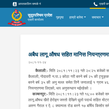
आपतकालिन सम्पर्क नं
प्रहरी क
सुदूरपश्चिम प्रदेश
गृहपृष्ठ
हाम्रो बारेमा
समाचार
प्रहरी कार्यालय
अबैध लागू औषध सहित मानिस नियन्त्रणम
२०८१-११-२४
कैलाली:-
मिति २०८१।११।२३ गते २०:२५ बजेको समयमा 
कैलाली, गोदावरी न.पा.२ कोठा गरी बस्ने बर्ष २५ की ट्युङ्
बस्ने बर्ष ३५ की अनु मल्ल समेत तिनै जनालाई १ ग्राम ४
नियन्त्रणमा लिएको, थप अनुसन्धान भईरहेको ।
कञ्चनपुर:-
मिति २०८१।११।२३ गते १६:०० बजेको समयमा 
लागू औषध खैरो हेरोइन जस्तो देखिने धुलो पदार्थ सहित मोटर
अरुण गैराल र ऐ. ८ क्याम्पस रोड बस्ने १७ बर्षिय किशोर 