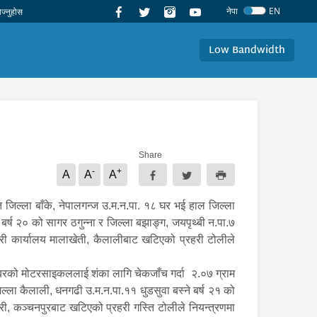
नेपा
EN
Low Bandwidth
Share
-
+
A
A
A
ल्ला बाँके, नेपालगन्ज उ.म.न.पा. १८ घर भई हाल जिल्ला
बर्ष २० को सागर ठगुन्ना र जिल्ला बझाङ्ग, जयपृथ्बी न.पा.७
हरी कार्यालय मालाखेती, कैलालीबाट खटिएको प्रहरी टोलीले
रको मोटरसाइकललाई शंका लागि चेकजाँच गर्दा २.०७ ग्राम
िल्ला कैलाली, धनगढी उ.म.न.पा.११ धुडसुवा बस्ने बर्ष २१ को
री, कञ्चनपुरबाट खटिएको प्रहरी गस्ति टोलीले नियन्त्रणमा