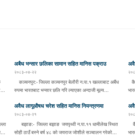
अबैध भन्सार छलिका सामान सहित मानिस पक्राउ
अवै
२०८३-०४-२२
२०८
क
कञ्चनपुर:- जिल्ला कञ्चनपुर बेलौरी न.पा.१ खल्लाबाट अबैंध
कैल
न
रुपमा भारतबाट भन्सार छलि गरि ल्याएका अन्दाजी मूल्य
भार
रु.५७,०००।- बराबरको ३ क्विन्टल ५० किलो तोरी र ४ थान
रु.
अवैध लागूऔषध चरेश सहित मानिस नियन्त्रणमा
अवै
साइकल सहित लखिमपुर खिरी बसही कलौनी वस्ने बर्ष २२ को
मोब
२०८३-०४-२१
२०८
हरी
सन्तोश कुमार, वर्ष २० को अनुज गुप्ता, वर्ष २४ को सञ्जय कुमार
कार
ी
र वर्ष २१ को मनोज कुमारलाई प्रहरी चौकी फटैया,
बेव
ल्ला
बझाङ:- जिल्ला बझाङ जयपृथ्वी न.पा.११ धामीलेख स्थित
कैल
कञ्चनपुरबाट खटिएको प्रहरीले बिहिबार राति फेला पारी चारै
नियन्त्
हु-
सोही ठाउँ बस्ने बर्ष ४८ को जयराज जोशीले सञ्चालन गरेको
भार