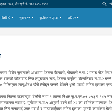
न्ट्रोल : १००, टोल फ्री नं.: १६६००१४१५१६
गतिविधि
सूचनाहरु
सुरक्षित र सुरक्षा
करियर
ा
बिशेष सुचनाको आधारमा जिल्ला कैलाली, गोदावरी न.पा.२ पहाड रोड स्थित जि
कल शाहको कोठाबाट निज ट्युङ्कल शाह, जिल्ला दार्चुला, शैल्यशिखर न.पा.२ बस्ने 
६० मिलिग्राम लागूऔषध खैरो हेरोइन जस्तो देखिने धुलो पदार्थ सहित इलाका प्र
जिल्ला कञ्चनपुर, बेलौरी न.पा.१ खल्ला स्थित सु.प.प्र.०१-०१३ प १४५ नम्ब
साइकलमा सवार ऐ. पुर्नवास न.पा.१ अंशुबर्मा बस्ने बर्ष २२ को अभिषेक मोक्ताङ, ज
समेत तिनै जनालाई उक्त पदार्थ र मोटरसाईकल सहित इलाका प्रहरी कार्यालय बेलौ