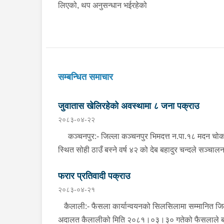
लिएको, थप अनुसन्धान भईरहेको
सम्बन्धित समाचार
जुवातास खेलिरहेको अवस्थामा ८ जना पक्राउ
२०८३-०४-२२
कञ्चनपुर:- जिल्ला कञ्चनपुर भिमदत्त न.पा.१८ मदन चो
स्थित सोही ठाउँ बस्ने वर्ष ४२ को देब बहादुर चन्दले सञ्चाल
गरेको देबु होटेलमा जुवातास खेलिरहेको अवस्थामा निज देब
फरार प्रतिवादी पक्राउ
बहादुर चन्द सहित ८ जनालाई बिहीबार साँझ गोप्य सुचनाको
२०८३-०४-२१
आधारमा जिल्ला प्रहरी कार्यालय कञ्चनपुरबाट खटिएको प्र
टोलीले नगद रु.५५,०८०।- ( पचपन्न हजार असी) र २ गड्ड
कैलाली:- फैसला कार्यान्वयनको सिलसिलामा सम्मानित जि
तास सहित पक्राउ गरेको छ । यस सम्बन्धमा प्रहरीले
अदालत कैलालीको मिति २०८१।०३।३० गतेको फैसलाले ब