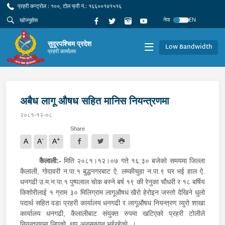
प्रहरी कन्ट्रोल : १००, टोल फ्री नं.: १६६००१४१५१६
नेपा
EN
सुदूरपश्चिम प्रदेश
Low Bandwidth
प्रहरी कार्यालय
अबैध लागू औषध सहित मानिस नियन्त्रणमा
२०८१-१२-०८
Share
-
+
A
A
A
कैलाली:-
मिति २०८१।१२।०७ गते १६:३० बजेको समयमा जिल्ला
कैलाली, गोदावरी न.पा.१ बुद्धनगरबाट ऐ. लम्कीचुहा न.पा.९ घर भई हाल ऐ.
धनगढी उ.म.न.पा.१ पुष्पलाल चोक बस्ने बर्ष १९ की रेनुका चौधरी र १८ बर्षिय
किशोरीलाई १ ग्राम ३० मिलिग्राम लागूऔषध खैरो हेरोइन जस्तो देखिने धुलो
पदार्थ सहित वडा प्रहरी कार्यालय धनगढी र लागूऔषध नियन्त्रण व्युरो शाखा
कार्यालय धनगढी, कैलालीबाट संयुक्त रुपमा खटिएको प्रहरी टोलीले
नियन्त्रणमा लिएको, थप अनुसन्धान भईरहेको ।