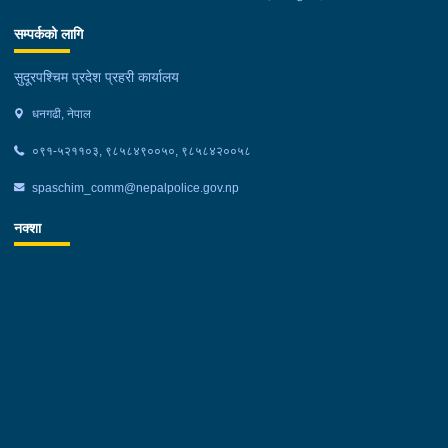
पक्राउ गरेको छ । कञ्चनपुर:- जिल्ला कञ्चनपुर बेलौरी न.पा.१ खल्ला
सम्पर्कको लागि
पिपल चौताराबाट अवैध लागूऔषध खैरो हेरोइन जस्तो देखिने पदार्थ ५५०
मिलिग्राम सहित पुनर्बास न.पा.३ राम बस्ती बस्ने बर्ष १९ को निशान्त
सुदूरपश्चिम प्रदेश प्रहरी कार्यालय
तामाङलाई मंगलबार दिउँसो प्रहरीले पक्राउ गरेको छ । प्रहरी चौकी फटैया,
धनगढी, नेपाल
कञ्चनपुरबाट खटिएको प्रहरीले सु.प.प्र.०१-०१२ प ७४८ नम्वरको
मोटरसाइकलमा सवार निजलाई शंका लागी चेकजाँच गर्दा उक्त पदार्थ फेला
०९१-५२११०३, ९८५८४९००५०, ९८५८४२००५८
पारी मोटरसाइकल सहित पक्राउ गरेको छ ।
spaschim_comm@nepalpolice.gov.np
नक्शा