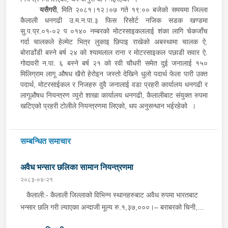
यसैगरी
, मिति २०८१।१२।०७ गते १९:०० बजेको समयमा जिल्ला
कैलाली धनगढी उ.म.न.पा.३ फिस रिसोर्ट नजिक सडक खण्डमा
सु.प.प्र.०१-०२ प ०१४० नम्बरको मोटरसाइकललाई शंका लागि चेकजाँच
गर्दा चालकले हेल्मेट भित्र लुकाइ छिपाइ राखेको अबस्थामा चालक ऐ.
बोराडाँडी बस्ने बर्ष २४ को श्यामलाल राना र मोटरसाइकल पछाडी सवार ऐ.
गोदावरी न.पा. ६ बस्ने बर्ष २१ को रवी चौधरी समेत दुई जनालाई १५०
मिलिग्राम लागू औषध खैरो हेरोइन जस्तो देखिने धुलो पदार्थ फेला पारी उक्त
पदार्थ, मोटरसाईकल र निजहरु दुवै जनालाई वडा प्रहरी कार्यालय धनगढी र
लागूऔषध नियन्त्रण व्युरो शाखा कार्यालय धनगढी, कैलालीबाट संयुक्त रुपमा
खटिएको प्रहरी टोलीले नियन्त्रणमा लिएको, थप अनुसन्धान भईरहेको ।
सम्बन्धित समाचार
अवैध भन्सार छलिका सामान नियन्त्रणमा
२०८३-०४-२१
कैलाली:- कैलाली जिल्लाको विभिन्न स्थानहरुबाट अवैध रुपमा भारतबाट
भन्सार छलि गरी ल्याएका अन्दाजी मूल्य रु.१,३७,०००।– बराबरको चिनी,
कुर्ति सेट, विभिन्न किसिमका मोबाइल कभर लगायतका सामानहरु बुधबार