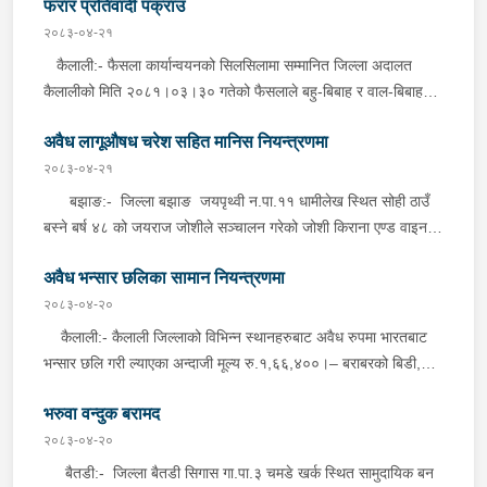
फरार प्रतिवादी पक्राउ
जिल्ला प्रहरी कार्यालय कैलाली तथा मातहत कार्यालयबाट खटिएको प्रहरीले
बेवारिसे अवस्थामा फेला पारी आवश्यक प्रक्रिया पुरा गरी नियन्त्रणमा लिएको
२०८३-०४-२१
छ । कञ्चनपुर:- कञ्चनपुर जिल्लाको विभिन्न स्थानहरुबाट अवैध रुपमा
कैलाली:- फैसला कार्यान्वयनको सिलसिलामा सम्मानित जिल्ला अदालत
भारतबाट भन्सार छलि गरी ल्याएका अन्दाजी मूल्य रु.२९,६००।– बराबरको
कैलालीको मिति २०८१।०३।३० गतेको फैसलाले बहु-बिबाह र वाल-बिबाह
पेय पदार्थ, पानीपुरी, बोइलर कुखुरा, प्लाष्टिक झिल्ली लगायतका सामानहरु
मुद्दामा १ बर्ष कैद सजाय र रु.१३,०००।- ( तेह्र हजार जरिवाना ) जरिवाना
बुधबार जिल्ला प्रहरी कार्यालय कञ्चनपुर मातहत कार्यालयबाट खटिएको
अवैध लागूऔषध चरेश सहित मानिस नियन्त्रणमा
तोकिएको टिकापुर न.पा.१ बस्ने बर्ष ४७ को तिला चन्द्र शर्मालाई इलाका
प्रहरीले बेवारिसे अवस्थामा फेला पारी आवश्यक प्रक्रिया पुरा गरी
प्रहरी कार्यालय टिकापुर, कैलालीबाट खटिएको प्रहरीले बुधबार दिउँसो निजकै
२०८३-०४-२१
नियन्त्रणमा लिएको छ ।
घर ठेगानाबाट पक्राउ गरेको छ ।
बझाङ:- जिल्ला बझाङ जयपृथ्वी न.पा.११ धामीलेख स्थित सोही ठाउँ
बस्ने बर्ष ४८ को जयराज जोशीले सञ्चालन गरेको जोशी किराना एण्ड वाइन
कर्नर पसलबाट ५० ग्राम ५१ मिलिग्राम लागूऔषध चरेश जस्तो देखिने कालो
अवैध भन्सार छलिका सामान नियन्त्रणमा
पदार्थ, तौल गर्ने हाते तराजु थान-१ र नगद रु.१२,४००।- सहित बुधबार
दिउँसो प्रहरीले पक्राउ गरेको छ । जिल्ला प्रहरी कार्यालय बझाङबाट
२०८३-०४-२०
खटिएको प्रहरी टोलीले निजले सञ्चालन गरेको पसलमा खानतलासी गर्दा
कैलाली:- कैलाली जिल्लाको विभिन्न स्थानहरुबाट अवैध रुपमा भारतबाट
पसल भित्र लुकाई छिपाई राखेको अवस्थामा उक्त पदार्थ फेला पारी पक्राउ
भन्सार छलि गरी ल्याएका अन्दाजी मूल्य रु.१,६६,४००।– बराबरको बिडी,
गरेको छ । यस सम्बन्धमा प्रहरीले आवश्यक अनुसन्धान गरिरहेको छ ।
सुर्ति, कुर्ति, सुटपिस, मटर दाना लगायतका सामानहरु मंगलबार जिल्ला प्रहरी
भरुवा वन्दुक बरामद
कार्यालय कैलाली तथा मातहत कार्यालयबाट खटिएको प्रहरीले बेवारिसे
अवस्थामा फेला पारी आवश्यक प्रक्रिया पुरा गरी नियन्त्रणमा लिएको छ ।
२०८३-०४-२०
कञ्चनपुर:- कञ्चनपुर जिल्लाको विभिन्न स्थानहरुबाट अवैध रुपमा भारतबाट
बैतडी:- जिल्ला बैतडी सिगास गा.पा.३ चमडे खर्क स्थित सामुदायिक बन