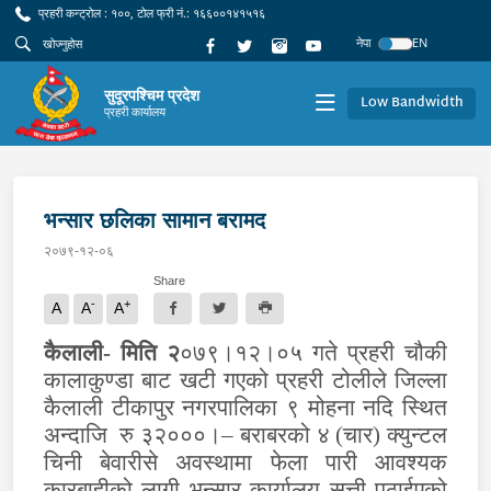
प्रहरी कन्ट्रोल : १००, टोल फ्री नं.: १६६००१४१५१६
नेपा
EN
सुदूरपश्चिम प्रदेश
Low Bandwidth
प्रहरी कार्यालय
भन्सार छलिका सामान बरामद
२०७९-१२-०६
Share
-
+
A
A
A
कैलाली- मिति २
०७९।१२।०५ गते प्रहरी चौकी
कालाकुण्डा बाट खटी गएको प्रहरी टोलीले जिल्ला
कैलाली टीकापुर नगरपालिका ९ मोहना नदि स्थित
अन्दाजि रु ३२०००।– बराबरको ४ (चार) क्युन्टल
चिनी बेवारीसे अवस्थामा फेला पारी आवश्यक
कारबाहीको लागी भन्सार कार्यालय सत्ती पठाईएको