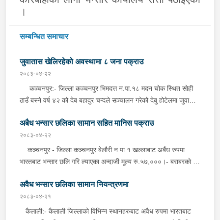
।
सम्बन्धित समाचार
जुवातास खेलिरहेको अवस्थामा ८ जना पक्राउ
२०८३-०४-२२
कञ्चनपुर:- जिल्ला कञ्चनपुर भिमदत्त न.पा.१८ मदन चोक स्थित सोही
ठाउँ बस्ने वर्ष ४२ को देब बहादुर चन्दले सञ्चालन गरेको देबु होटेलमा जुवातास
खेलिरहेको अवस्थामा निज देब बहादुर चन्द सहित ८ जनालाई बिहीबार साँझ
अबैध भन्सार छलिका सामान सहित मानिस पक्राउ
गोप्य सुचनाको आधारमा जिल्ला प्रहरी कार्यालय कञ्चनपुरबाट खटिएको
प्रहरी टोलीले नगद रु.५५,०८०।- ( पचपन्न हजार असी) र २ गड्डी तास
२०८३-०४-२२
सहित पक्राउ गरेको छ । यस सम्बन्धमा प्रहरीले अनुसन्धान गरिरहेको छ ।
कञ्चनपुर:- जिल्ला कञ्चनपुर बेलौरी न.पा.१ खल्लाबाट अबैंध रुपमा
भारतबाट भन्सार छलि गरि ल्याएका अन्दाजी मूल्य रु.५७,०००।- बराबरको ३
क्विन्टल ५० किलो तोरी र ४ थान साइकल सहित लखिमपुर खिरी बसही
अवैध भन्सार छलिका सामान नियन्त्रणमा
कलौनी वस्ने बर्ष २२ को सन्तोश कुमार, वर्ष २० को अनुज गुप्ता, वर्ष २४ को
सञ्जय कुमार र वर्ष २१ को मनोज कुमारलाई प्रहरी चौकी फटैया,
२०८३-०४-२१
कञ्चनपुरबाट खटिएको प्रहरीले बिहिबार राति फेला पारी चारै जनालाई
कैलाली:- कैलाली जिल्लाको विभिन्न स्थानहरुबाट अवैध रुपमा भारतबाट