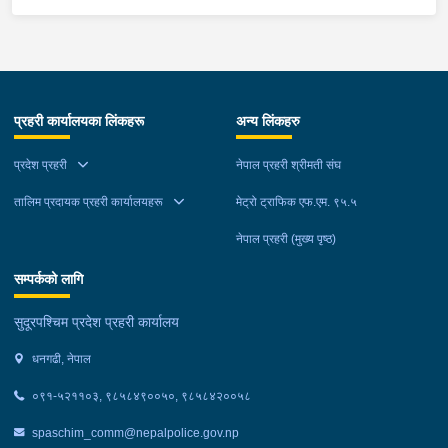
अवस्थामा फेला पारी आवश्यक प्रक्रिया पुरा गरी नियन्त्रणमा लिएको छ ।
कञ्चनपुर:- कञ्चनपुर जिल्लाको विभिन्न स्थानहरुबाट अवैध रुपमा भारतबाट
भन्सार छलि गरी ल्याएका अन्दाजी मूल्य रु.८२,७९०।– बराबरको पेय पदार्थ,
बिडी, सुर्ति, नमकिन, फलफुल, थान कपडा लगायतका सामानहरु मंगलबार
जिल्ला प्रहरी कार्यालय कञ्चनपुर मातहत कार्यालयबाट खटिएको प्रहरीले
प्रहरी कार्यालयका लिंकहरू
अन्य लिंकहरु
बेवारिसे अवस्थामा फेला पारी आवश्यक प्रक्रिया पुरा गरी नियन्त्रणमा लिएको
छ ।
प्रदेश प्रहरी
नेपाल प्रहरी श्रीमती संघ
तालिम प्रदायक प्रहरी कार्यालयहरू
मेट्रो ट्राफिक एफ.एम. ९५.५
नेपाल प्रहरी (मुख्य पृष्ठ)
सम्पर्कको लागि
सुदूरपश्चिम प्रदेश प्रहरी कार्यालय
धनगढी, नेपाल
०९१-५२११०३, ९८५८४९००५०, ९८५८४२००५८
spaschim_comm@nepalpolice.gov.np