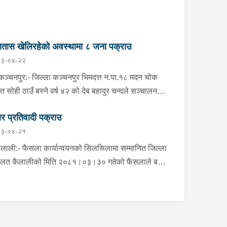
ातास खेलिरहेको अवस्थामा ८ जना पक्राउ
३-०४-२२
चनपुर:- जिल्ला कञ्चनपुर भिमदत्त न.पा.१८ मदन चोक
ित सोही ठाउँ बस्ने वर्ष ४२ को देब बहादुर चन्दले सञ्चालन
को देबु होटेलमा जुवातास खेलिरहेको अवस्थामा निज देब
र प्रतिवादी पक्राउ
दुर चन्द सहित ८ जनालाई बिहीबार साँझ गोप्य सुचनाको
३-०४-२१
रमा जिल्ला प्रहरी कार्यालय कञ्चनपुरबाट खटिएको प्रहरी
ीले नगद रु.५५,०८०।- ( पचपन्न हजार असी) र २ गड्डी
ाली:- फैसला कार्यान्वयनको सिलसिलामा सम्मानित जिल्ला
 सहित पक्राउ गरेको छ । यस सम्बन्धमा प्रहरीले
लत कैलालीको मिति २०८१।०३।३० गतेको फैसलाले बहु-
सन्धान गरिरहेको छ ।
ाह र वाल-बिबाह मुद्दामा १ बर्ष कैद सजाय र रु.१३,०००।- (
्र हजार जरिवाना ) जरिवाना तोकिएको टिकापुर न.पा.१ बस्ने
ष ४७ को तिला चन्द्र शर्मालाई इलाका प्रहरी कार्यालय
ापुर, कैलालीबाट खटिएको प्रहरीले बुधबार दिउँसो निजकै