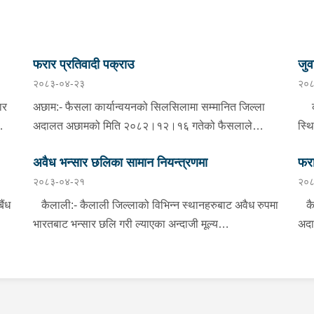
फरार प्रतिवादी पक्राउ
जुव
२०८३-०४-२३
२०८
ार
अछाम:- फैसला कार्यान्वयनको सिलसिलामा सम्मानित जिल्ला
कञ्
अदालत अछामको मिति २०८२।१२।१६ गतेको फैसलाले
स्थ
-2
वन्यजन्तु अवैध सिकार मुद्दामा १ महिना कैद सजाय र
गरे
अवैध भन्सार छलिका सामान नियन्त्रणमा
फरा
रु.५,०००।– ( पाँच हजार ) जरिवाना तोकिएको जिल्ला अछाम
बहा
२०८३-०४-२१
२०८
बान्निगढी जयगढ गा.पा. वडा नं ६ दर्ना बस्ने भिम बहादुर
आधा
र्ष
साउँदलाई प्रहरी चौकी जयगढ,अछामबाट खटिएको प्रहरी
टोल
ैंध
कैलाली:- कैलाली जिल्लाको विभिन्न स्थानहरुबाट अवैध रुपमा
कैल
टोलीले शुक्रबार दिउँसो निजको घर ठेगानाबाट पक्राउ गरेको छ
तास
भारतबाट भन्सार छलि गरी ल्याएका अन्दाजी मूल्य
अदा
बाट
।
अनु
रु.१,३७,०००।– बराबरको चिनी, कुर्ति सेट, विभिन्न किसिमका
बिब
च
ो
मोबाइल कभर लगायतका सामानहरु बुधबार जिल्ला प्रहरी
तेह
मार
कार्यालय कैलाली तथा मातहत कार्यालयबाट खटिएको प्रहरीले
बर्
सडक
बेवारिसे अवस्थामा फेला पारी आवश्यक प्रक्रिया पुरा गरी
टिक