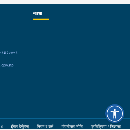
ठेगानाबाट पक्राउ गरेको छ ।
नक्शा
८५८४२००५८
.gov.np
०४
ईमेल हेर्नुहोस्
नियम र सर्त
गोपनीयता नीति
प्रतिक्रिया / जिज्ञासा