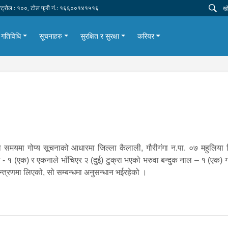
न्ट्रोल : १००, टोल फ्री नं.: १६६००१४१५१६
गतिविधि
सूचनाहरु
सुरक्षित र सुरक्षा
करियर
मा गोप्य सूचनाको आधारमा जिल्ला कैलाली, गौरीगंगा न.पा. ०७ महुलिया स्थि
- १ (एक) र एकनाले भाँचिएर २ (दुई) टुक्रा भएको भरुवा बन्दुक नाल – १ (एक) गरी
न्त्रणमा लिएको, सो सम्बन्धमा अनुसन्धान भईरहेको ।