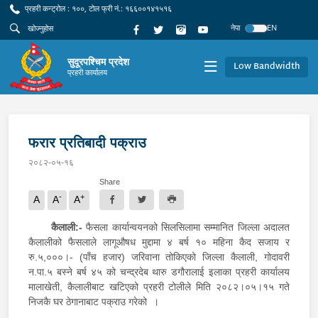
प्रहरी कन्ट्रोल : १००, टोल फ्री नं.: १६६००१४१५१६
नेपा
EN
सुदूरपश्चिम प्रदेश
Low Bandwidth
प्रहरी कार्यालय
फरार प्रतिबादी पक्राउ
२०८२-०५-१६
Share
-
+
A
A
A
कैलाली:-
फैसला कार्यान्वयनको सिलसिलामा सम्मानित जिल्ला अदालत
कैलालीको फैसलाले लागूऔषध मुद्दामा ४ बर्ष १० महिना कैद सजाय र
रु.५,०००।- (पाँच हजार) जरिवाना तोकिएको जिल्ला कैलाली, गोदावरी
न.पा.५ बस्ने बर्ष ४५ को चन्द्रदेब थारु डगौरालाई इलाका प्रहरी कार्यालय
मालाखेती, कैलालीबाट खटिएको प्रहरी टोलीले मिति २०८२।०५।१५ गते
निजकै घर ठेगानाबाट पक्राउ गरेको ।