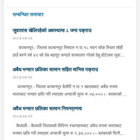
सम्बन्धित समाचार
जुवातास खेलिरहेको अवस्थामा ८ जना पक्राउ
२०८३-०४-२२
कञ्चनपुर:- जिल्ला कञ्चनपुर भिमदत्त न.पा.१८ मदन चोक स्थित सोही
ठाउँ बस्ने वर्ष ४२ को देब बहादुर चन्दले सञ्चालन गरेको देबु होटेलमा जुवातास
खेलिरहेको अवस्थामा निज देब बहादुर चन्द सहित ८ जनालाई बिहीबार साँझ
अबैध भन्सार छलिका सामान सहित मानिस पक्राउ
गोप्य सुचनाको आधारमा जिल्ला प्रहरी कार्यालय कञ्चनपुरबाट खटिएको
प्रहरी टोलीले नगद रु.५५,०८०।- ( पचपन्न हजार असी) र २ गड्डी तास
२०८३-०४-२२
सहित पक्राउ गरेको छ । यस सम्बन्धमा प्रहरीले अनुसन्धान गरिरहेको छ ।
कञ्चनपुर:- जिल्ला कञ्चनपुर बेलौरी न.पा.१ खल्लाबाट अबैंध रुपमा
भारतबाट भन्सार छलि गरि ल्याएका अन्दाजी मूल्य रु.५७,०००।- बराबरको ३
क्विन्टल ५० किलो तोरी र ४ थान साइकल सहित लखिमपुर खिरी बसही
अवैध भन्सार छलिका सामान नियन्त्रणमा
कलौनी वस्ने बर्ष २२ को सन्तोश कुमार, वर्ष २० को अनुज गुप्ता, वर्ष २४ को
सञ्जय कुमार र वर्ष २१ को मनोज कुमारलाई प्रहरी चौकी फटैया,
२०८३-०४-२१
कञ्चनपुरबाट खटिएको प्रहरीले बिहिबार राति फेला पारी चारै जनालाई
कैलाली:- कैलाली जिल्लाको विभिन्न स्थानहरुबाट अवैध रुपमा भारतबाट
नियन्त्रणमा लिएको छ । यसैगरी, सोही न.पा.२ बैजुडाँडाबाट अवैध रुपमा
भन्सार छलि गरी ल्याएका अन्दाजी मूल्य रु.१,३७,०००।– बराबरको चिनी,
भारतबाट भन्सार छलि गरी ल्याएका अन्दाजी मूल्य रु.२५,६००।– बराबरको