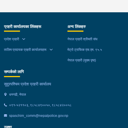
कञ्चनपुर:- कञ्चनपुर जिल्लाको विभिन्न स्थानहरुबाट अवैध रुपमा भारतबाट
भन्सार छलि गरी ल्याएका अन्दाजी मूल्य रु.८२,७९०।– बराबरको पेय पदार्थ,
बिडी, सुर्ति, नमकिन, फलफुल, थान कपडा लगायतका सामानहरु मंगलबार
जिल्ला प्रहरी कार्यालय कञ्चनपुर मातहत कार्यालयबाट खटिएको प्रहरीले
प्रहरी कार्यालयका लिंकहरू
अन्य लिंकहरु
बेवारिसे अवस्थामा फेला पारी आवश्यक प्रक्रिया पुरा गरी नियन्त्रणमा लिएको
छ ।
प्रदेश प्रहरी
नेपाल प्रहरी श्रीमती संघ
तालिम प्रदायक प्रहरी कार्यालयहरू
मेट्रो ट्राफिक एफ.एम. ९५.५
नेपाल प्रहरी (मुख्य पृष्ठ)
सम्पर्कको लागि
सुदूरपश्चिम प्रदेश प्रहरी कार्यालय
धनगढी, नेपाल
०९१-५२११०३, ९८५८४९००५०, ९८५८४२००५८
spaschim_comm@nepalpolice.gov.np
नक्शा