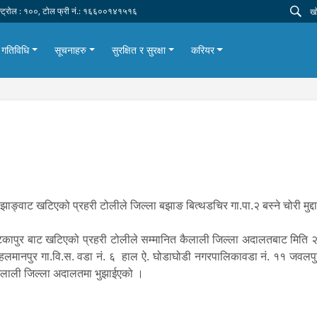
न्ट्रोल : १००, टोल फ्री नं.: १६६००१४१५१६
गतिविधि
सूचनाहरु
सुरक्षित र सुरक्षा
करियर
्वाट खटिएको प्रहरी टोलीले जिल्ला बझाङ बित्थडचिर गा.पा.२ बस्ने चोरी मुद्दा
टिकापुर बाट खटिएको प्रहरी टोलीले सम्मानित कैलाली जिल्ला अदालतबाट मित
क पहलमानपुर गा.वि.स. वडा नं. ६ हाल ऐ. घोडाघोडी नगरपालिकावडा नं. ११ जवल
कैलाली जिल्ला अदालतमा भुझाईएको ।