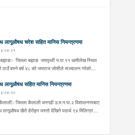
ध लागूऔषध चरेश सहित मानिस नियन्त्रणमा
३-०४-२१
ङ:- जिल्ला बझाङ जयपृथ्वी न.पा.११ धामीलेख स्थित
ी ठाउँ बस्ने बर्ष ४८ को जयराज जोशीले सञ्चालन गरेको
ी किराना एण्ड वाइन कर्नर पसलबाट ५० ग्राम ५१ मिलिग्राम
ध लागूऔषध सहित मानिस नियन्त्रणमा
ूऔषध चरेश जस्तो देखिने कालो पदार्थ, तौल गर्ने हाते तराजु
३-०४-२०
-१ र नगद रु.१२,४००।- सहित बुधबार दिउँसो प्रहरीले
राउ गरेको छ । जिल्ला प्रहरी कार्यालय बझाङबाट खटिएको
ाली:- जिल्ला कैलाली धनगढी उ.म.न.पा.२ विशालनगरबाट
हरी टोलीले निजले सञ्चालन गरेको पसलमा खानतलासी गर्दा
ध लागूऔषध खैरो हेरोइन जस्तो देखिने पदार्थ ९४ मिलिग्राम
 भित्र लुकाई छिपाई राखेको अवस्थामा उक्त पदार्थ फेला
त २ जनालाई मंगलबार दिउँसो प्रहरीले पक्राउ गरेको छ ।
ी पक्राउ गरेको छ । यस सम्बन्धमा प्रहरीले आवश्यक
ाउ पर्नेहरूमा सोही ठाउँ बस्ने बर्ष ३५ को योगेश पाल र वर्ष
सन्धान गरिरहेको छ ।