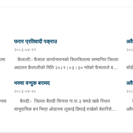
फरार प्रतिवादी पक्राउ
अवै
२०८३-०४-२१
२०८
पमा
कैलाली:- फैसला कार्यान्वयनको सिलसिलामा सम्मानित जिल्ला
बझा
अदालत कैलालीको मिति २०८१।०३।३० गतेको फैसलाले बहु-
सोह
का
बिबाह र वाल-बिबाह मुद्दामा १ बर्ष कैद सजाय र रु.१३,०००।- (
जोश
भरुवा वन्दुक बरामद
अवै
तेह्र हजार जरिवाना ) जरिवाना तोकिएको टिकापुर न.पा.१ बस्ने
लाग
२०८३-०४-२०
२०८
ले
बर्ष ४७ को तिला चन्द्र शर्मालाई इलाका प्रहरी कार्यालय
थान
टिकापुर, कैलालीबाट खटिएको प्रहरीले बुधबार दिउँसो निजकै
पक्
ुपमा
बैतडी:- जिल्ला बैतडी सिगास गा.पा.३ चमडे खर्क स्थित
कैल
घर ठेगानाबाट पक्राउ गरेको छ ।
प्र
सामुदायिक बन भित्र ओडारमा लुकाई छिपाई राखेको बेवारिसे
अवै
पसल
भरुवा बन्दुक थान-१ नाल मंगलबार साँझ प्रहरीले बरामद गरेको
सहि
पार
छ । गोप्य सुचनाको अधारमा प्रहरी चौकी गाँजरी, बैतडीबाट
पक्र
रु
अनु