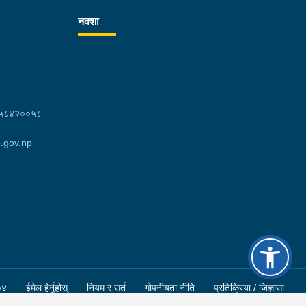
नक्शा
८५८४२००५८
.gov.np
०४
ईमेल हेर्नुहोस्
नियम र सर्त
गोपनीयता नीति
प्रतिक्रिया / जिज्ञासा