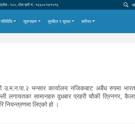
न्ट्रोल : १००, टोल फ्री नं.: १६६००१४१५१६
गतिविधि
सूचनाहरु
सुरक्षित र सुरक्षा
करियर
 उ.म.न.पा.२ भन्सार कार्यालय नजिकबाट अबैंध रुपमा भारतब
,
ल्ली लगायतका सामानहरु वुधबार प्रहरी चौकी त्रिनगर
कैलाल
रि नियन्त्रणमा लिएको हो ।