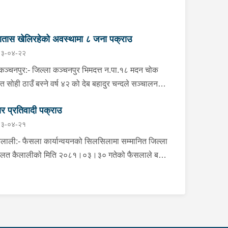
ातास खेलिरहेको अवस्थामा ८ जना पक्राउ
३-०४-२२
चनपुर:- जिल्ला कञ्चनपुर भिमदत्त न.पा.१८ मदन चोक
ित सोही ठाउँ बस्ने वर्ष ४२ को देब बहादुर चन्दले सञ्चालन
को देबु होटेलमा जुवातास खेलिरहेको अवस्थामा निज देब
र प्रतिवादी पक्राउ
दुर चन्द सहित ८ जनालाई बिहीबार साँझ गोप्य सुचनाको
३-०४-२१
रमा जिल्ला प्रहरी कार्यालय कञ्चनपुरबाट खटिएको प्रहरी
ीले नगद रु.५५,०८०।- ( पचपन्न हजार असी) र २ गड्डी
ाली:- फैसला कार्यान्वयनको सिलसिलामा सम्मानित जिल्ला
 सहित पक्राउ गरेको छ । यस सम्बन्धमा प्रहरीले
लत कैलालीको मिति २०८१।०३।३० गतेको फैसलाले बहु-
सन्धान गरिरहेको छ ।
ाह र वाल-बिबाह मुद्दामा १ बर्ष कैद सजाय र रु.१३,०००।- (
्र हजार जरिवाना ) जरिवाना तोकिएको टिकापुर न.पा.१ बस्ने
ष ४७ को तिला चन्द्र शर्मालाई इलाका प्रहरी कार्यालय
ापुर, कैलालीबाट खटिएको प्रहरीले बुधबार दिउँसो निजकै
ठेगानाबाट पक्राउ गरेको छ ।