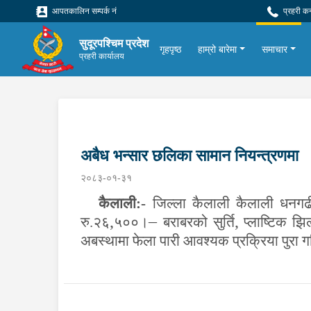
आपतकालिन सम्पर्क नं
प्रहरी क
सुदूरपश्चिम प्रदेश
गृहपृष्ठ
हाम्रो बारेमा
समाचार
प्रहरी कार्यालय
अबैध भन्सार छलिका सामान नियन्त्रणमा
२०८३-०१-३१
कैलाली:-
जिल्ला कैलाली कैलाली धनगढी
,
–
,
रु.२६
५००।
बराबरको सुर्ति
प्लाष्टिक झि
अबस्थामा फेला पारी आवश्यक प्रक्रिया पुरा ग