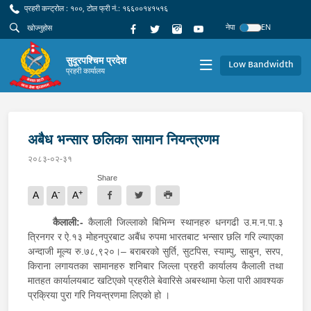
प्रहरी कन्ट्रोल : १००, टोल फ्री नं.: १६६००१४१५१६
नेपा
EN
सुदूरपश्चिम प्रदेश
Low Bandwidth
प्रहरी कार्यालय
अबैध भन्सार छलिका सामान नियन्त्रणम
२०८३-०२-३१
Share
-
+
A
A
A
कैलाली:-
कैलाली जिल्लाको बिभिन्न स्थानहरु धनगढी उ.म.न.पा.३
त्रिनगर र ऐ.१३ मोहनपुरबाट अबैंध रुपमा भारतबाट भन्सार छलि गरि ल्याएका
अन्दाजी मूल्य रु.७८,९२०।– बराबरको सुर्ति, सुटपिस, स्याम्पु, साबुन, सरप,
किराना लगायतका सामानहरु शनिबार जिल्ला प्रहरी कार्यालय कैलाली तथा
मातहत कार्यालयबाट खटिएको प्रहरीले बेवारिसे अबस्थामा फेला पारी आवश्यक
प्रक्रिया पुरा गरि नियन्त्रणमा लिएको हो ।