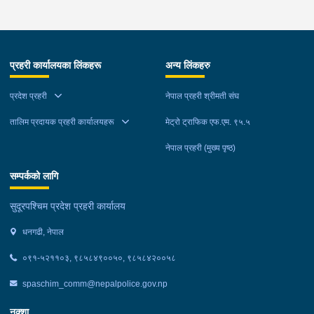
घर ठेगानाबाट पक्राउ गरेको छ ।
प्रहरी कार्यालयका लिंकहरू
अन्य लिंकहरु
प्रदेश प्रहरी
नेपाल प्रहरी श्रीमती संघ
तालिम प्रदायक प्रहरी कार्यालयहरू
मेट्रो ट्राफिक एफ.एम. ९५.५
नेपाल प्रहरी (मुख्य पृष्ठ)
सम्पर्कको लागि
सुदूरपश्चिम प्रदेश प्रहरी कार्यालय
धनगढी, नेपाल
०९१-५२११०३, ९८५८४९००५०, ९८५८४२००५८
spaschim_comm@nepalpolice.gov.np
नक्शा