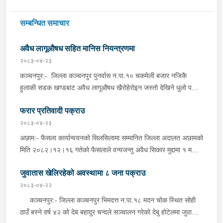
सम्बन्धित समाचार
अवैध लागूऔषध सहित मानिस नियन्त्रणमा
२०८३-०४-२३
कञ्चनपुर:- जिल्ला कञ्चनपुर पुनर्वास न.पा.१० चकमेली बजार नजिकै
हुलाकी सडक खण्डबाट अवैध लागूऔषध खैरोहेरोइन जस्तो देखिने धुलो पदार्थ
१ ग्राम ४१० मिलिग्राम, Nitrzpm-2 Tablets, Spamsmo-4 Tablets
फरार प्रतिवादी पक्राउ
र Nitrazepam-24 Tablets सहित जिल्ला कैलाली, धनगढी
उ.म.न.पा.वडा नं ४ चौराह बस्ने वर्ष ३० को मनिष भट्ट, ऐ.ऐ.वडा नं ३ बडरा
२०८३-०४-२३
बस्ने वर्ष ३० को हरि भन्ने हरिष खड्का र ऐ.ऐ. बस्ने वर्ष ३० को बिरेन्द्र
अछाम:- फैसला कार्यान्वयनको सिलसिलामा सम्मानित जिल्ला अदालत अछामको
चौधरीलाई इलाका प्रहरी कार्यालय त्रिभुवनबस्ती, कञ्चनपुरबाट खटिएको
मिति २०८२।१२।१६ गतेको फैसलाले वन्यजन्तु अवैध सिकार मुद्दामा १ महिना
प्रहरी टोलीले शुक्रबार दिउँसो शंका लागि चेकजाँच गर्दा उक्त पदार्थ फेला पारी
कैद सजाय र रु.५,०००।– ( पाँच हजार ) जरिवाना तोकिएको जिल्ला अछाम
पक्राउ गरेको छ । यसैगरी, जिल्ला कञ्चनपुर पुनर्वास न.पा.१० चकमेली
जुवातास खेलिरहेको अवस्थामा ८ जना पक्राउ
बान्निगढी जयगढ गा.पा. वडा नं ६ दर्ना बस्ने भिम बहादुर साउँदलाई प्रहरी
बजार नजिकै हुलाकी सडक खण्डबाट अवैध लागूऔषध खैरोहेरोइन जस्तो
चौकी जयगढ,अछामबाट खटिएको प्रहरी टोलीले शुक्रबार दिउँसो निजको घर
२०८३-०४-२२
देखिने धुलो पदार्थ ३६० मिलिग्राम सहित जिल्ला कैलाली, धनगढी
ठेगानाबाट पक्राउ गरेको छ ।
कञ्चनपुर:- जिल्ला कञ्चनपुर भिमदत्त न.पा.१८ मदन चोक स्थित सोही
उ.म.न.पा.वडा नं २ चौराह बस्ने वर्ष २७ को नरेन्द्र बहादुर विष्टलाई इलाका
ठाउँ बस्ने वर्ष ४२ को देब बहादुर चन्दले सञ्चालन गरेको देबु होटेलमा जुवातास
प्रहरी कार्यालय त्रिभुवनबस्ती, कञ्चनपुरबाट खटिएको प्रहरी टोलीले