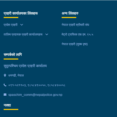
भारतबाट भन्सार छलि गरी ल्याएका अन्दाजी मूल्य रु.२५,६००।– बराबरको
पेय पदार्थ, बिडी, बोइलर कुखुरा लगायतका सामानहरु बिहीबार प्रहरी चौकी
प्रहरी कार्यालयका लिंकहरू
अन्य लिंकहरु
टेडुवा, कञ्चनपुरबाट खटिएको प्रहरीले बेवारिसे अवस्थामा फेला पारी
नियन्त्रणमा लिएको छ । कैलाली:- कैलाली जिल्लाको विभिन्न
प्रदेश प्रहरी
नेपाल प्रहरी श्रीमती संघ
स्थानहरुबाट अवैध रुपमा भारतबाट भन्सार छलि गरी ल्याएका अन्दाजी मूल्य
रु.७७,०००।– बराबरको बिडी, सुर्ति, सिद्रा माछा लगायतका सामानहरु
तालिम प्रदायक प्रहरी कार्यालयहरू
मेट्रो ट्राफिक एफ.एम. ९५.५
बिहीबार जिल्ला प्रहरी कार्यालय कैलाली मातहत कार्यालयबाट खटिएको
नेपाल प्रहरी (मुख्य पृष्ठ)
प्रहरीले बेवारिसे अवस्थामा फेला पारी नियन्त्रणमा लिएको छ ।
सम्पर्कको लागि
सुदूरपश्चिम प्रदेश प्रहरी कार्यालय
धनगढी, नेपाल
०९१-५२११०३, ९८५८४९००५०, ९८५८४२००५८
spaschim_comm@nepalpolice.gov.np
नक्शा