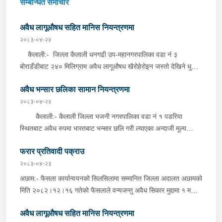
सम्बन्धित समाचार
अवैध लागूऔषध सहित मानिस नियन्त्रणमा
२०८३-०४-२४
कैलाली:- जिल्ला कैलाली धनगढी उप-महानगरपालिका वडा नं ३
बोराडँडीबाट २४० मिलिग्राम अवैध लागूऔषध खैरोहेरोइन जस्तो देखिने धुलो
पदार्थ र तौल गर्ने काटाँ सहित सोही ठाउँ वस्ने वर्ष ३० को बबि रानालाई जिल्ला
अवैध भन्सार छलिका सामान नियन्त्रणमा
प्रहरी कार्यालय कैलालीबाट खटिएको प्रहरी टोलीले शनिबार बेलुका शंका
लागि चेकजाँच गर्दा उक्त पदार्थ फेला पारी पक्राउ गरेको छ । यसैगरी, जिल्ला
२०८३-०४-२४
कैलाली घोडाघोडी नगरपालिका वडा नं २ नयाँबजारबाट अवैध लागूऔषध
कैलाली:- कैलाली जिल्ला भजनी नगरपालिका वडा नं १ पडरिया
खैरोहेरोइन जस्तो देखिने धुलो पदार्थ १ ग्राम सहित जिल्ला कैलाली बर्दगोरिया
स्थितबाट अवैध रुपमा भारतबाट भन्सार छलि गरी ल्याएका अन्दाजी मूल्य
गाउँपालिका वडा नं १ बस्ने वर्ष २१ को संजिप चौधरीलाई इलाका प्रहरी
रु.९३,५००।– बराबरको बिडी, सुर्ति, कपडा लगायतका सामानहरु शनिबार
कार्यालय सुख्खड,कैलालीबाट खटिएको प्रहरी टोलीले शनिबार राती शंका लागि
फरार प्रतिवादी पक्राउ
दिउँसो इलाका प्रहरी कार्यालय भजनी,कैलालीबाट खटिएको प्रहरी टोलीले
चेकजाँच गर्दा उक्त पदार्थ फेला पारी पक्राउ गरेको छ ।
बेवारिसे अवस्थामा फेला पारी नियन्त्रणमा लिएको छ ।
२०८३-०४-२३
अछाम:- फैसला कार्यान्वयनको सिलसिलामा सम्मानित जिल्ला अदालत अछामको
मिति २०८२।१२।१६ गतेको फैसलाले वन्यजन्तु अवैध सिकार मुद्दामा १ महिना
कैद सजाय र रु.५,०००।– ( पाँच हजार ) जरिवाना तोकिएको जिल्ला अछाम
अवैध लागूऔषध सहित मानिस नियन्त्रणमा
बान्निगढी जयगढ गा.पा. वडा नं ६ दर्ना बस्ने भिम बहादुर साउँदलाई प्रहरी