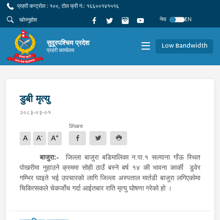
प्रहरी कन्ट्रोल : १००, टोल फ्री नं.: १६६००१४१५१६
नेपा
EN
सुदूरपश्चिम प्रदेश
Low Bandwidth
प्रहरी कार्यालय
डुबी मृत्यु
२०८३-०३-०१
Share
-
+
A
A
A
बाजुरा:-
जिल्ला बाजुरा बडिमालिका न.पा.१ सल्याना गाँऊ स्थित
पोखरीमा नुहाउने क्रममा सोही ठाउँ बस्ने बर्ष १४ की भावना कार्की डुवेर
गम्भिर घाइते भई उपचारको लागि जिल्ला अस्पताल मार्तडी बाजुरा लगिएकोमा
चिकित्सकले चेकजाँच गर्दा आईतबार राति मृत्यु घोषणा गरेको हो ।