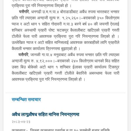
प्रक्रिया पुरा गरि नियन्त्रणमा लिएको हो ।
यसैगरि
, धनगढी उ.म.न.पा.४ बोराडाडीबाट अबैंध रुपमा भारतबाट भन्सार
छलि गरि ल्याएका अन्दाजी मूल्य रु. १,२५,२६०।–बराबरको ३५० किलोग्राम
प्याज र अटो थान १ सहित गोदावरी न.पा.३ बस्ने बर्ष ४० की जयन्ती ऐरलाई
शनिबार अस्थायी प्रहरी पोष्ट चटकपुर कैलालीबाट खटिएको प्रहरी गस्ती
टोलीले फेला पारी आवश्यक प्रक्रिया पुरा गरि नियन्त्रणमा लिएको हो ।
उल्लेखित प्याज र अटो सहित मानिसलाई आवश्यक कारबाहीको लागि प्रहरीले
कैलाली भन्सार कार्यालय त्रिनगरमा बुझाएको हो ।
यसैगरि
, जानकी गा.पा.४ मनुवाबाट अबैंध रुपमा भन्सार छलि गरि ल्याएका
अन्दाजी मूल्य रु. ४,९२,०००।–बराबरको २४० किलोग्राम धानको बिउ सहित
उक्त बिउ बोकेको अटो थान १ शनिबार ईलाका प्रहरी कार्यालय टिकापुर
कैलालीबाट खटिएको प्रहरी गस्ती टोलीले बेवारिसे अबस्थामा फेला पारी
आवश्यक प्रक्रिया पुरा गरि नियन्त्रणमा लिएको हो ।
सम्बन्धित समाचार
अवैध लागूऔषध सहित मानिस नियन्त्रणमा
२०८३-०४-२३
कञ्चनपुर:- जिल्ला कञ्चनपुर पुनर्वास न.पा.१० चकमेली बजार नजिकै