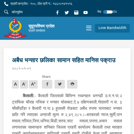
प्रहरी कन्ट्रोल : १००, टोल फ्री नं.: १६६००१४१५१६
नेपा
EN
सुदूरपश्चिम प्रदेश
Low Bandwidth
प्रहरी कार्यालय
अबैध भन्सार छलिका सामान सहित मानिस पक्राउ
२०८१-०१-०९
Share
-
+
A
A
A
कैलाली:
- कैलाली जिल्लाको बिभिन्न स्थानहरु धनगढी उ.म.न.पा.२
ट्राफिक चौराह नजिक र भन्सार चोकबाट,ऐ.४ दक्षिणकाली,गोदावरी न.पा. ३
चौकीडाँडा र कैलारी गा.पा.३ हुलाकी रोडबाट अबैंध रुपमा भारतबाट भन्सार
छलि गरि ल्याएका अन्दाजी मूल्य रु.२,४९,२८५।–बराबरको प्याज,सुर्ती,पान
मसला,नरिवल,जिरा,धनिया,बिडी,सरफ,चाट मसला,पास्ता,अचार मसला
लगायतका सामानहरु शनिबार जिल्ला प्रहरी कार्यालय कैलाली तथा मातहत
प्रहरी कार्यालयहरुबाट खटिएको प्रहरी गस्ती टोलीले फेला पारी आवश्यक