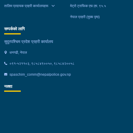
तालिम प्रदायक प्रहरी कार्यालयहरू
मेट्रो ट्राफिक एफ.एम. ९५.५
नेपाल प्रहरी (मुख्य पृष्ठ)
सम्पर्कको लागि
सुदूरपश्चिम प्रदेश प्रहरी कार्यालय
धनगढी, नेपाल
०९१-५२११०३, ९८५८४९००५०, ९८५८४२००५८
spaschim_comm@nepalpolice.gov.np
नक्शा