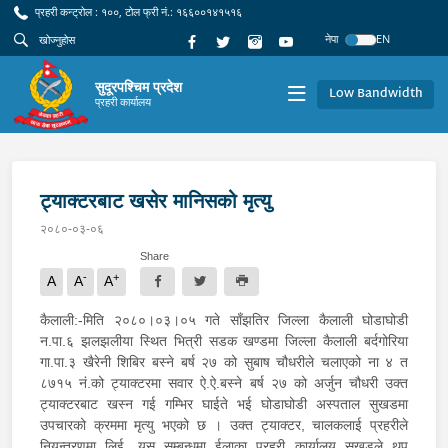
प्रहरी कन्ट्रोल : १००, टोल फ्री नं.: १६६००१४१५१६
नेपा
EN
सुदूरपश्चिम प्रदेश
Low Bandwidth
प्रहरी कार्यालय
ट्याक्टरबाट खसेर मानिसको मृत्यु
२०८०-०३-०६
Share
-
+
A
A
A
कैलाली:-मिति २०८०।०३।०५ गते साँझतिर जिल्ला कैलाली घोडाघोडी
न.पा.६ झलझलीया स्थित भित्री सडक खण्डमा जिल्ला कैलाली बर्दगोरिया
गा.पा.३ खैरेनी शिबिर बस्ने बर्ष २७ को सुबाष चौधरीले चलाएको ना ४ त
८७१५ नं.को ट्याक्टरमा सवार ऐ.ऐ.बस्ने बर्ष २७ को अर्जुन चौधरी उक्त
ट्याक्टरबाट खस्न गई गम्भिर घाईते भई घोडाघोडी अस्पताल सुखडमा
उपचारको क्रममा मृत्यु भएको छ । उक्त ट्याक्टर, चालकलाई प्रहरीले
नियन्त्रणमा लिई, यस सम्बन्धमा ईलाका प्रहरी कार्यालय सुखडले थप