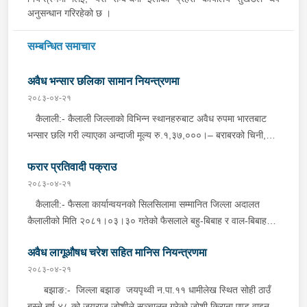
अनुसन्धान गरिरहेको छ ।
सम्बन्धित समाचार
अवैध भन्सार छलिका सामान नियन्त्रणमा
२०८३-०४-२१
कैलाली:- कैलाली जिल्लाको विभिन्न स्थानहरुबाट अवैध रुपमा भारतबाट
भन्सार छलि गरी ल्याएका अन्दाजी मूल्य रु.१,३७,०००।– बराबरको चिनी,
कुर्ति सेट, विभिन्न किसिमका मोबाइल कभर लगायतका सामानहरु बुधबार
फरार प्रतिवादी पक्राउ
जिल्ला प्रहरी कार्यालय कैलाली तथा मातहत कार्यालयबाट खटिएको प्रहरीले
बेवारिसे अवस्थामा फेला पारी आवश्यक प्रक्रिया पुरा गरी नियन्त्रणमा लिएको
२०८३-०४-२१
छ । कञ्चनपुर:- कञ्चनपुर जिल्लाको विभिन्न स्थानहरुबाट अवैध रुपमा
कैलाली:- फैसला कार्यान्वयनको सिलसिलामा सम्मानित जिल्ला अदालत
भारतबाट भन्सार छलि गरी ल्याएका अन्दाजी मूल्य रु.२९,६००।– बराबरको
कैलालीको मिति २०८१।०३।३० गतेको फैसलाले बहु-बिबाह र वाल-बिबाह
पेय पदार्थ, पानीपुरी, बोइलर कुखुरा, प्लाष्टिक झिल्ली लगायतका सामानहरु
मुद्दामा १ बर्ष कैद सजाय र रु.१३,०००।- ( तेह्र हजार जरिवाना ) जरिवाना
बुधबार जिल्ला प्रहरी कार्यालय कञ्चनपुर मातहत कार्यालयबाट खटिएको
अवैध लागूऔषध चरेश सहित मानिस नियन्त्रणमा
तोकिएको टिकापुर न.पा.१ बस्ने बर्ष ४७ को तिला चन्द्र शर्मालाई इलाका
प्रहरीले बेवारिसे अवस्थामा फेला पारी आवश्यक प्रक्रिया पुरा गरी
प्रहरी कार्यालय टिकापुर, कैलालीबाट खटिएको प्रहरीले बुधबार दिउँसो निजकै
२०८३-०४-२१
नियन्त्रणमा लिएको छ ।
घर ठेगानाबाट पक्राउ गरेको छ ।
बझाङ:- जिल्ला बझाङ जयपृथ्वी न.पा.११ धामीलेख स्थित सोही ठाउँ
बस्ने बर्ष ४८ को जयराज जोशीले सञ्चालन गरेको जोशी किराना एण्ड वाइन