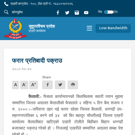
प्रहरी कन्ट्रोल : १००, टोल फ्री नं.: १६६००१४१५१६
नेपा
EN
सुदूरपश्चिम प्रदेश
Low Bandwidth
प्रहरी कार्यालय
फरार प्रतिबादी पक्राउ
२०८०-१०-२५
Share
-
+
A
A
A
कैलाली:-
फैसला कार्यान्वयनको सिलसिलामा सवारी ज्यान मुद्दामा
सम्मानित जिल्ला अदालत कैलालीको फैसलाले २ महिना ५ दिन कैद सजाय र
रु. २०००।–जरिवाना ठहर भई फरार रहेका जिल्ला कैलाली, धनगढी उप-
महानगरपालिका ६ बस्ने वर्ष ३४ को बिर बहादुर चौधरीलाई जिल्ला प्रहरी
कार्यालय कैलालीबाट खटिएको प्रहरी टोलीले बिहीबार बिहान धनगढी
बजारबाट पक्राउ गरेको हो । निजलाई प्रहरीले सम्मानित अदालत समक्ष पेश
गरेको हो ।