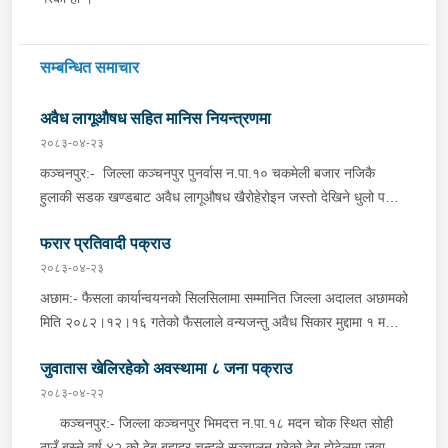
सम्बन्धित समाचार
अवैध लागूऔषध सहित मानिस नियन्त्रणमा
२०८३-०४-२३
कञ्चनपुर:- जिल्ला कञ्चनपुर पुनर्वास न.पा.१० चकमेली बजार नजिकै
हुलाकी सडक खण्डबाट अवैध लागूऔषध खैरोहेरोइन जस्तो देखिने धुलो पदार्थ
१ ग्राम ४१० मिलिग्राम, Nitrzpm-2 Tablets, Spamsmo-4 Tablets
फरार प्रतिवादी पक्राउ
र Nitrazepam-24 Tablets सहित जिल्ला कैलाली, धनगढी
उ.म.न.पा.वडा नं ४ चौराह बस्ने वर्ष ३० को मनिष भट्ट, ऐ.ऐ.वडा नं ३ बडरा
२०८३-०४-२३
बस्ने वर्ष ३० को हरि भन्ने हरिष खड्का र ऐ.ऐ. बस्ने वर्ष ३० को बिरेन्द्र
अछाम:- फैसला कार्यान्वयनको सिलसिलामा सम्मानित जिल्ला अदालत अछामको
चौधरीलाई इलाका प्रहरी कार्यालय त्रिभुवनबस्ती, कञ्चनपुरबाट खटिएको
मिति २०८२।१२।१६ गतेको फैसलाले वन्यजन्तु अवैध सिकार मुद्दामा १ महिना
प्रहरी टोलीले शुक्रबार दिउँसो शंका लागि चेकजाँच गर्दा उक्त पदार्थ फेला पारी
कैद सजाय र रु.५,०००।– ( पाँच हजार ) जरिवाना तोकिएको जिल्ला अछाम
पक्राउ गरेको छ । यसैगरी, जिल्ला कञ्चनपुर पुनर्वास न.पा.१० चकमेली
जुवातास खेलिरहेको अवस्थामा ८ जना पक्राउ
बान्निगढी जयगढ गा.पा. वडा नं ६ दर्ना बस्ने भिम बहादुर साउँदलाई प्रहरी
बजार नजिकै हुलाकी सडक खण्डबाट अवैध लागूऔषध खैरोहेरोइन जस्तो
चौकी जयगढ,अछामबाट खटिएको प्रहरी टोलीले शुक्रबार दिउँसो निजको घर
२०८३-०४-२२
देखिने धुलो पदार्थ ३६० मिलिग्राम सहित जिल्ला कैलाली, धनगढी
ठेगानाबाट पक्राउ गरेको छ ।
कञ्चनपुर:- जिल्ला कञ्चनपुर भिमदत्त न.पा.१८ मदन चोक स्थित सोही
उ.म.न.पा.वडा नं २ चौराह बस्ने वर्ष २७ को नरेन्द्र बहादुर विष्टलाई इलाका
ठाउँ बस्ने वर्ष ४२ को देब बहादुर चन्दले सञ्चालन गरेको देबु होटेलमा जुवातास