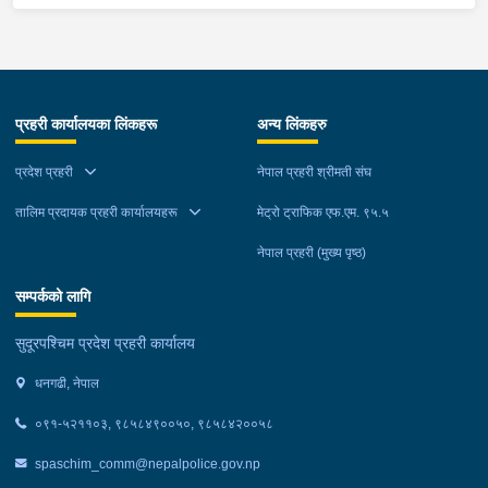
नियन्त्रणमा लिएको छ ।
घर ठेगानाबाट पक्राउ गरेको छ ।
प्रहरी कार्यालयका लिंकहरू
अन्य लिंकहरु
प्रदेश प्रहरी
नेपाल प्रहरी श्रीमती संघ
तालिम प्रदायक प्रहरी कार्यालयहरू
मेट्रो ट्राफिक एफ.एम. ९५.५
नेपाल प्रहरी (मुख्य पृष्ठ)
सम्पर्कको लागि
सुदूरपश्चिम प्रदेश प्रहरी कार्यालय
धनगढी, नेपाल
०९१-५२११०३, ९८५८४९००५०, ९८५८४२००५८
spaschim_comm@nepalpolice.gov.np