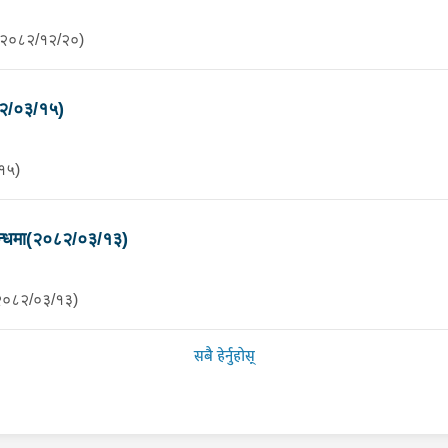
ा (२०८२/१२/२०)
८२/०३/१५)
/१५)
बन्धमा(२०८२/०३/१३)
(२०८२/०३/१३)
सबै हेर्नुहोस्