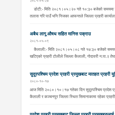
२०८१-०५-२४
डोटी:- मिति २०८१।०५।२० गते १०:३० बजेको समयमा जिल्ला
तलास गरि पाउँ भनि निजका आफन्तले जिल्ला प्रहरी कार्यालय
अवस्थामा फेला परेको …
अबैध लागू औषध सहित मानिस पक्राउ
२०८१-०५-०९
कैलाली:- मिति २०८१।०५।०८ गते १७:३० बजेको समयमा ला
खटिएको प्रहरी टोलीले जिल्ला कैलाली, गोदावरी न.पा.२ तेघर
अवस्थामा १६ किलो १८० ग्राम लागू औषध …
सुदूरपश्चिम प्रदेश प्रहरी प्रमुखबाट मातहत प्रहरी युन
२०८०-१०-१७
आज मिति २०८०।१०।१७ गतेका दिन सुदूरपश्चिम प्रदेश प्रहरी 
कैलाली र कञ्चनपुर जिल्ला स्थित सिमानाकामा रहेका प्रहरी यु
सक्नेसुरक्षा चुनौती एवं समाधानका विषयहरुमा निर्देशन दिनु
प्रदेश प्रहरी प्रमुखबाट जिल्ला प्रहरी प्रमुखहरुलाई 