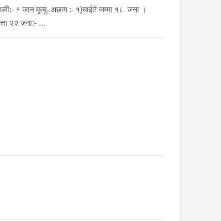
कैलाली:- १ जान मृत्यु, अछाम :- १)घाईते जम्मा १८ जना ।
ेपत्ता २२ जना:- …