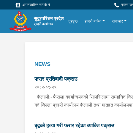
आपतकालिन सम्पर्क नं
प्रहरी क
सुदूरपश्चिम प्रदेश
गृहपृष्ठ
हाम्रो बारेमा
समाचार
प्रहरी कार्यालय
NEWS
फरार प्रतिबादी पक्राउ
२०८२-०९-२५
कैलाली:- फैसला कार्यान्वयनको सिलसिलामा सम्मानित जि
गते जिल्ला प्रहरी कार्यालय कैलाली तथा मातहत कार्यालयबा
कैलाली, भजनी न.पा.६ बस्ने मनिष कुमार चौधरी । २. …
बृद्वको हत्या गरी फरार रहेका ब्याक्ति पक्राउ