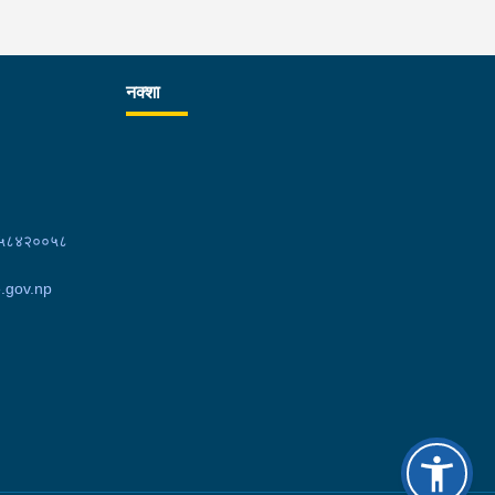
नक्शा
८५८४२००५८
.gov.np