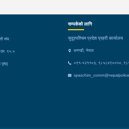
सम्पर्कको लागि
सुदूरपश्चिम प्रदेश प्रहरी कार्यालय
मती संघ
धनगढी, नेपाल
फ.एम. ९५.५
०९१-५२११०३, ९८५८४९००५०, ९
 पृष्ठ)
spaschim_comm@nepalpolice